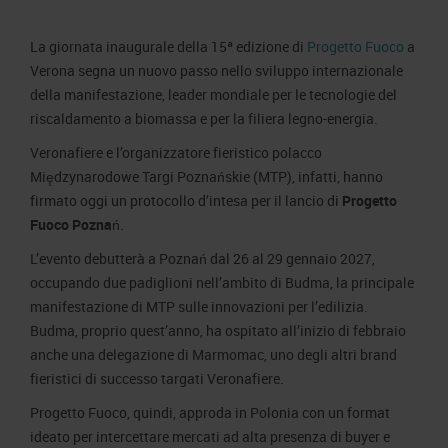
Job opportunities
Press accreditation Marmomac 2026
Carta dei Valori
La giornata inaugurale della 15ª edizione di
Progetto Fuoco
a
Contacts
Press services in the Exhibition Centre
Organisational model pursuant to Legislative decree 231/2001
Verona segna un nuovo passo nello sviluppo internazionale
Press Office Contact
Code of Ethics
della manifestazione, leader mondiale per le tecnologie del
riscaldamento a biomassa e per la filiera legno-energia.
Corporate Social Responsibility
Veronafiere e l’organizzatore fieristico polacco
Environmental responsibility
Międzynarodowe Targi Poznańskie (MTP), infatti, hanno
Recognised certifications
firmato oggi un protocollo d’intesa per il lancio di
Progetto
Fuoco Poznań
.
L’evento debutterà a Poznań dal 26 al 29 gennaio 2027,
occupando due padiglioni nell’ambito di Budma, la principale
manifestazione di MTP sulle innovazioni per l’edilizia.
Budma, proprio quest’anno, ha ospitato all’inizio di febbraio
anche una delegazione di Marmomac, uno degli altri brand
fieristici di successo targati Veronafiere.
Progetto Fuoco, quindi, approda in Polonia con un format
ideato per intercettare mercati ad alta presenza di buyer e