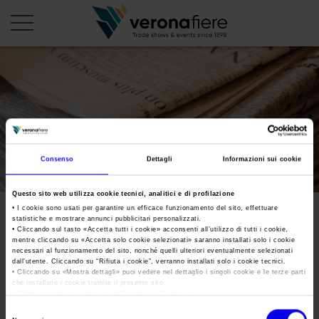
en
it
PROFILO AZIENDALE
Chi siamo
LE NOSTRE FIERE
Consenso
Dettagli
Informazioni sui cookie
Statuto
Calendario Italia 2026
ORGANIZZA DA NOI
Questo sito web utilizza cookie tecnici, analitici e di profilazione
Consiglio di Amministrazione
Calendario Estero 2026
Organizza una Fiera
AREA STAMPA
• I cookie sono usati per garantire un efficace funzionamento del sito, effettuare
Collegio Sindacale
statistiche e mostrare annunci pubblicitari personalizzati.
Richiesta accredito stampa
Calendario Italia 2027 – Primo semestre
Mappa e Servizi in quartiere
• Cliccando sul tasto «
Accetta tutti i cookie
» acconsenti all’utilizzo di tutti i cookie,
Cartella stampa
mentre cliccando su «
Accetta solo cookie selezionati
» saranno installati solo i cookie
Struttura organizzativa
Calendario Estero 2027 – Primo semestre
necessari al funzionamento del sito, nonché quelli ulteriori eventualmente selezionati
Una fiera, la sua città. Perché Verona
dall’utente. Cliccando su “
Rifiuta i cookie
”, verranno installati solo i cookie tecnici.
Comunicati Stampa
Gruppo Veronafiere
Tweet
I nostri prodotti in Italia
• Cliccando su «
Mostra dettagli
» puoi vedere nel dettaglio i singoli cookie e le terze parti
che installano i cookie tramite il presente sito.
Galleria fotografica
Network internazionale
•
Clicca qui
per visualizzare l'informativa sulla privacy.
L’Ufficio Stampa di Veronafiere è responsabile della gestione
Richiesta accredito stampa
Selezione
Membership