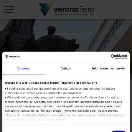
it
PROFILO AZIENDALE
Chi siamo
Consenso
Dettagli
Informazioni sui cookie
Statuto
Questo sito web utilizza cookie tecnici, analitici e di profilazione
Consiglio di Amministrazione
• I cookie sono usati per garantire un efficace funzionamento del sito, effettuare
Parità di genere
statistiche e mostrare annunci pubblicitari personalizzati.
Collegio Sindacale
• Cliccando sul tasto «
Accetta tutti i cookie
» acconsenti all’utilizzo di tutti i cookie,
mentre cliccando su «
Accetta solo cookie selezionati
» saranno installati solo i cookie
Struttura organizzativa
necessari al funzionamento del sito, nonché quelli ulteriori eventualmente selezionati
Tweet
dall’utente. Cliccando su “
Rifiuta i cookie
”, verranno installati solo i cookie tecnici.
Gruppo Veronafiere
• Cliccando su «
Mostra dettagli
» puoi vedere nel dettaglio i singoli cookie e le terze parti
che installano i cookie tramite il presente sito.
Network internazionale
•
Clicca qui
per visualizzare l'informativa sulla privacy.
VERONAFIERE S.p.A., in coerenza con la propria visione
Selezione