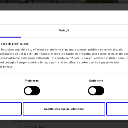
Sei in:
Profilo aziendale
>
Consiglio di Amministrazione
Consiglio di Ammin
Dettagli
tici e di profilazione
e funzionamento del sito, effettuare statistiche e mostrare annunci pubblicitari personalizzati.
acconsenti all’utilizzo di tutti i cookie, mentre cliccando su «
Accetta solo cookie selezionati
» sa
i eventualmente selezionati dall’utente. Cliccando su “
Rifiuta i cookie
”, verranno installati solo i 
el dettaglio i singoli cookie e le terze parti che installano i cookie tramite il presente sito.
Presidente
la privacy.
Preferenze
Statistiche
Federico Bricolo
Vicepresidenti
Romano Artoni
Amministratrice Delegata
Accetta solo cookie selezionati
Marina Montedoro
Barbara Ferro
Consiglieri