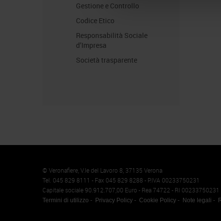
Gestione e Controllo
Codice Etico
Responsabilità Sociale
d’Impresa
Società trasparente
Memento
Cookie
© Veronafiere, V.le del Lavoro 8, 37135 Verona
Tel. 045 829 8111 - Fax 045 829 8288 - P.IVA 00233750231
Capitale sociale 90.912.707,00 Euro - Rea 74722 - RI 00233750231
Termini di utilizzo
Privacy Policy
Cookie Policy
Note legali
R