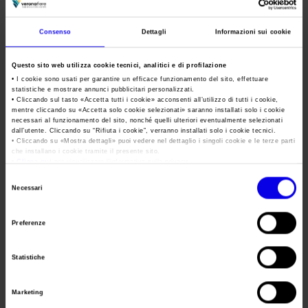
14-16
Consenso
Dettagli
Informazioni sui cookie
Maggio
Questo sito web utilizza cookie tecnici, analitici e di profilazione
• I cookie sono usati per garantire un efficace funzionamento del sito, effettuare
statistiche e mostrare annunci pubblicitari personalizzati.
SolExpo Asia
• Cliccando sul tasto «
Accetta tutti i cookie
» acconsenti all’utilizzo di tutti i cookie,
mentre cliccando su «
Accetta solo cookie selezionati
» saranno installati solo i cookie
necessari al funzionamento del sito, nonché quelli ulteriori eventualmente selezionati
Shenzhen Cina
dall’utente. Cliccando su “
Rifiuta i cookie
”, verranno installati solo i cookie tecnici.
• Cliccando su «
Mostra dettagli
» puoi vedere nel dettaglio i singoli cookie e le terze parti
che installano i cookie tramite il presente sito.
Marchio di
•
Clicca qui
per visualizzare l'informativa sulla privacy.
Selezione
Necessari
del
consenso
Preferenze
Giugno
Statistiche
16-18
Marketing
Giugno