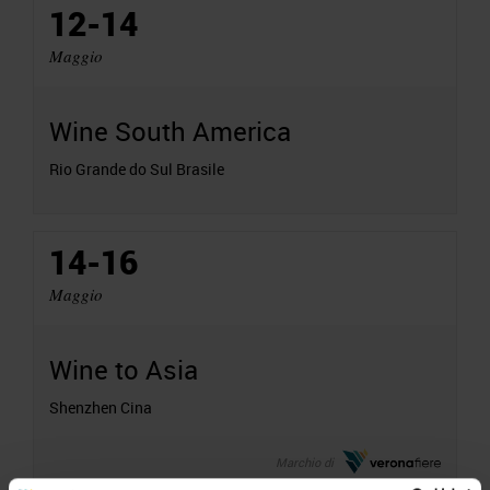
12-14
Maggio
Wine South America
Rio Grande do Sul Brasile
14-16
Maggio
Wine to Asia
Shenzhen Cina
Marchio di