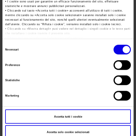
Area Fornitori
Accredito Stampa Marmomac 2026
• I cookie sono usati per garantire un efficace funzionamento del sito, effettuare
statistiche e mostrare annunci pubblicitari personalizzati.
Numeri della fiera
Frequenza
Annual
• Cliccando sul tasto «
Accetta tutti i cookie
» acconsenti all’utilizzo di tutti i cookie,
Lavora con noi
mentre cliccando su «
Accetta solo cookie selezionati
» saranno installati solo i cookie
Servizi in quartiere per la stampa
Carta dei Valori
Website
https://www.vinitaly.com/
necessari al funzionamento del sito, nonché quelli ulteriori eventualmente selezionati
dall’utente. Cliccando su “
Rifiuta i cookie
”, verranno installati solo i cookie tecnici.
Contatti Ufficio Stampa
Parità di genere
• Cliccando su «
Mostra dettagli
» puoi vedere nel dettaglio i singoli cookie e le terze parti
Contatti
E-mail
china@veronafiere.it
che installano i cookie tramite il presente sito.
Modello di Organizzazione, Gestione e Controllo
•
Clicca qui
per visualizzare l'informativa sulla privacy.
Selezione
Codice Etico
Necessari
Segreteria
del
Responsabilità Sociale d’Impresa
organizzativa
consenso
Preferenze
Responsabilità ambientale
Indirizzo
Certificazioni riconosciute
Telefono
Statistiche
Società trasparente
Fax
Marketing
Compensi Organi Societari
Website
Bilanci Societari
E-mail
Accetta tutti i cookie
Accetta solo cookie selezionati