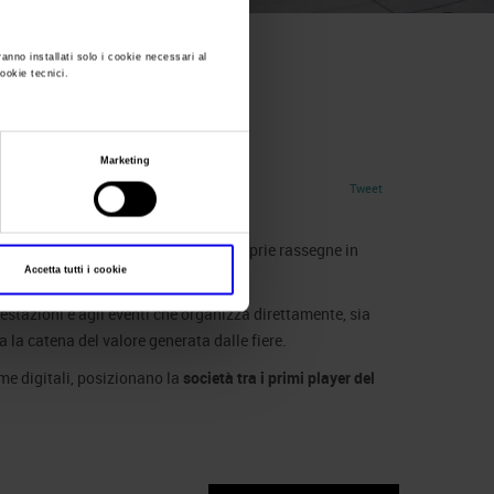
ranno installati solo i cookie necessari al
cookie tecnici.
Marketing
Tweet
e community di riferimento delle proprie rassegne in
Accetta tutti i cookie
festazioni e agli eventi che organizza direttamente, sia
 la catena del valore generata dalle fiere.
orme digitali, posizionano la
società tra i primi player del