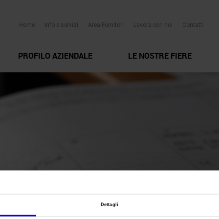
Home
Info e servizi
Area Fornitori
Lavora con noi
Contatti
PROFILO AZIENDALE
LE NOSTRE FIERE
Dettagli