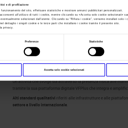
tici e di profilazione
e funzionamento del sito, effettuare statistiche e mostrare annunci pubblicitari personalizzati.
Sei in:
Organizza da noi
acconsenti all’utilizzo di tutti i cookie, mentre cliccando su «
Accetta solo cookie selezionati
» sa
i eventualmente selezionati dall’utente. Cliccando su “
Rifiuta i cookie
”, verranno installati solo i 
Organizza da noi
el dettaglio i singoli cookie e le terze parti che installano i cookie tramite il presente sito.
la privacy.
Preferenze
Statistiche
Veronafiere
è un
network di relazioni
che mette in collegamento l
Accetta solo cookie selezionati
Italia e all’estero con i mercati.
Un’attività che svolge sia attraverso la presenza fisica alle mani
tramite la sua piattaforma digitale VFPlus che integra e amplifica
Alti standard qualitativi
riferiti alle infrastrutture e alle piattaf
settore a livello internazionale
.