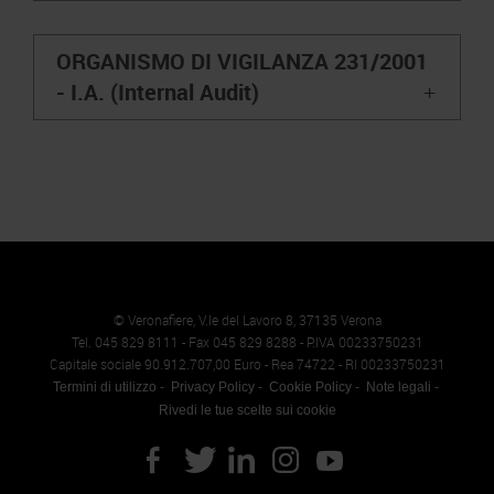
Responsabilità Sociale d’Impresa
Codice Etico
Certificazioni riconosciute
Responsabilità ambientale
Francesco Peruch
OPERATIONS
ORGANISMO DI VIGILANZA 231/2001
Logistics & Services Office
–
- I.A. (Internal Audit)
Società trasparente
Responsabilità Sociale d’Impresa
Certificazioni riconosciute
Responsabilità ambientale
(ODV) –
(I.A.)
Real Estate & Facilities Office
Società trasparente
Compensi Organi Societari
Certificazioni riconosciute
Responsabilità ambientale
Massimo Tomassi
Prof. Avv. Riccardo Borsari (Presidente)
Dott. Giovanni Barbato (I.A.)
Food Services Office
Società trasparente
Bilanci Societari
Compensi Organi Societari
Certificazioni riconosciute
Dott. Mauro Cobelli (AL)
Paolo Curione
Società trasparente
Bilanci Societari
Compensi Organi Societari
PEOPLE & CULTURE
Bilanci Societari
Compensi Organi Societari
© Veronafiere, V.le del Lavoro 8, 37135 Verona
Tel. 045 829 8111 - Fax 045 829 8288 - P.IVA 00233750231
Human Capital & Organization – Elia Mariacci
Capitale sociale 90.912.707,00 Euro - Rea 74722 - RI 00233750231
Bilanci Societari
Elia Mariacci
Termini di utilizzo
Privacy Policy
Cookie Policy
Note legali
Rivedi le tue scelte sui cookie
Labor & Privacy Law
Caterina Arrigoni