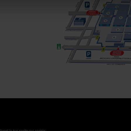
 Policy
Profilo aziendale test
L’azienda
Da definire
ivedi le tue scelte sui cookie