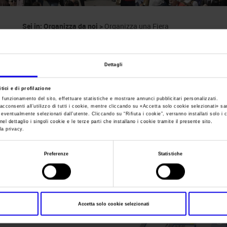
Sei in:
Organizza da noi
>
Organizza una Fiera
Organizza una Fier
Dettagli
tici e di profilazione
e funzionamento del sito, effettuare statistiche e mostrare annunci pubblicitari personalizzati.
acconsenti all’utilizzo di tutti i cookie, mentre cliccando su «
Accetta solo cookie selezionati
» sa
Veronafiere costituisce un efficace network di relazioni e servizi
i eventualmente selezionati dall’utente. Cliccando su “
Rifiuta i cookie
”, verranno installati solo i 
el dettaglio i singoli cookie e le terze parti che installano i cookie tramite il presente sito.
manifestazioni con i mercati globali.
la privacy.
L’esperienza di organizzatore diretto di rassegne dal 1898, unita a
Preferenze
Statistiche
fisiche e piattaforme digitali, permette a Veronafiere di support
di prodotti ed eventi.
Accetta solo cookie selezionati