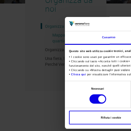
noi
Organizza una Fiera
Mappa e Servizi in
Consenso
quartiere
Organizza un Congresso
Questo sito web utilizza cookie tecnici, anali
• I cookie sono usati per garantire un efficac
Una fiera, la sua città.
• Cliccando sul tasto «
Accetta tutti i cookie
» 
Perché Verona
funzionamento del sito, nonché quelli ulterior
• Cliccando su «
Mostra dettagli
» puoi vedere n
•
Clicca qui
per visualizzare l'informativa sul
Selezione
Necessari
del
consenso
Rifiuta i cookie