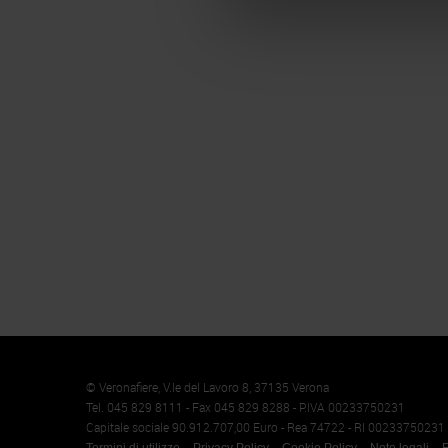
Memento
Cookie
© Veronafiere, V.le del Lavoro 8, 37135 Verona
Tel. 045 829 8111 - Fax 045 829 8288 - P.IVA 00233750231
Capitale sociale 90.912.707,00 Euro - Rea 74722 - RI 00233750231
Termini di utilizzo
Privacy Policy
Cookie Policy
Note legali
R