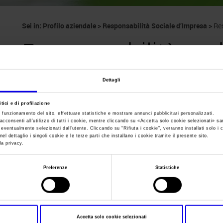
Sei in:
Profilo aziendale
>
Responsabilità Sociale d’Impresa
>
Re
Responsabilità am
Dettagli
tici e di profilazione
Veronafiere
ha scelto di sviluppare un
modello di business
sempre
e funzionamento del sito, effettuare statistiche e mostrare annunci pubblicitari personalizzati.
acconsenti all’utilizzo di tutti i cookie, mentre cliccando su «
Accetta solo cookie selezionati
» sa
È infatti la prima fiera in Italia ad aver ricevuto la
certificazione
i eventualmente selezionati dall’utente. Cliccando su “
Rifiuta i cookie
”, verranno installati solo i 
el dettaglio i singoli cookie e le terze parti che installano i cookie tramite il presente sito.
la privacy.
Produce energia pulita da oltre 2mila metri quadri di
pannelli fot
prime società fieristiche in Europa per il
riciclaggio dei rifiuti p
Preferenze
Statistiche
supera il
70%
del totale.
In 10 anni è stato raggiunto l’obiettivo di una
riduzione dei cons
17 per cento.
Accetta solo cookie selezionati