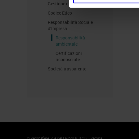
Gestione e Controllo
Codice Etico
Responsabilità Sociale
d’Impresa
Responsabilità
ambientale
Certificazioni
riconosciute
Società trasparente
Memento
Cookie
© Veronafiere, V.le del Lavoro 8, 37135 Verona