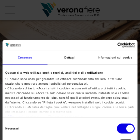
en
it
PROFILO AZIENDALE
Consenso
Dettagli
Informazioni sui cookie
Chi siamo
LE NOSTRE FIERE
Questo sito web utilizza cookie tecnici, analitici e di profilazione
Statuto
Calendario Italia 2026
ORGANIZZA DA NOI
• I cookie sono usati per garantire un efficace funzionamento del sito, effettuare
statistiche e mostrare annunci pubblicitari personalizzati.
Consiglio di Amministrazione
Calendario Estero 2026
• Cliccando sul tasto «
Accetta tutti i cookie
» acconsenti all’utilizzo di tutti i cookie,
Organizza una Fiera
AREA STAMPA
mentre cliccando su «
Accetta solo cookie selezionati
» saranno installati solo i cookie
Collegio Sindacale
Cartella stampa
Calendario Italia 2027 – Primo semestre
necessari al funzionamento del sito, nonché quelli ulteriori eventualmente selezionati
Mappa e Servizi in quartiere
dall’utente. Cliccando su “
Rifiuta i cookie
”, verranno installati solo i cookie tecnici.
Cartella stampa
Struttura organizzativa
• Cliccando su «
Mostra dettagli
» puoi vedere nel dettaglio i singoli cookie e le terze parti
Calendario Estero 2027 – Primo semestre
che installano i cookie tramite il presente sito.
Una fiera, la sua città. Perché Verona
Comunicati Stampa
Gruppo Veronafiere
•
Clicca qui
per visualizzare l'informativa sulla privacy.
Tweet
I nostri prodotti in Italia
Selezione
Galleria fotografica
Network internazionale
Necessari
del
Leggi la presentazione ufficiale di Veronafiere datata maggio
Richiesta accredito stampa
Membership
consenso