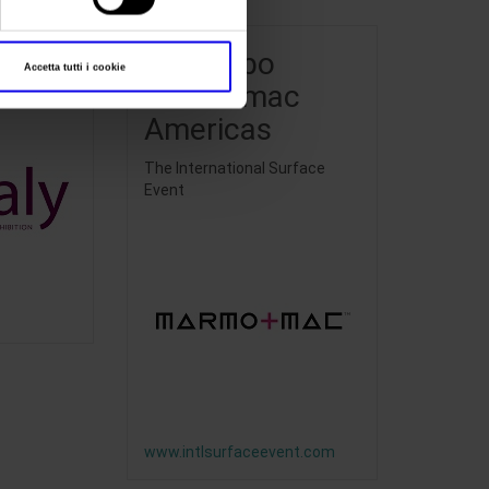
xhibitions
.
ia
StonExpo
Accetta tutti i cookie
Marmomac
Americas
The International Surface
Event
www.intlsurfaceevent.com