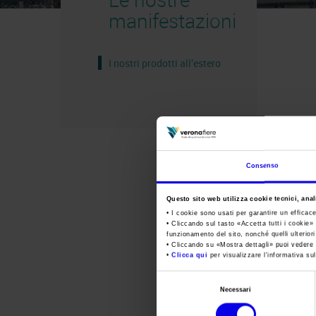
manifestazioni
I nostri prodotti all’estero
Consenso
Questo sito web utilizza cookie tecnici, anali
• I cookie sono usati per garantire un efficac
• Cliccando sul tasto «
Accetta tutti i cookie
» 
funzionamento del sito, nonché quelli ulterior
• Cliccando su «
Mostra dettagli
» puoi vedere n
•
Clicca qui
per visualizzare l'informativa sul
Selezione
Necessari
del
consenso