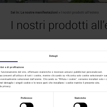
Sei in:
Le nostre manifestazioni
>
I nostri prodotti all’estero
I nostri prodotti all
L’operatività di
Veronafiere
è fortemente proiettata sui mercati m
Dettagli
Stati Uniti d’America
,
Cina
,
Russia
,
Brasile
,
Canada
,
Germania
,
In
Kong
,
Marocco
e
Perù
.
tici e di profilazione
e funzionamento del sito, effettuare statistiche e mostrare annunci pubblicitari personalizzati.
Il settore vitivinicolo è rappresentato dalle tappe di
Vinitaly Inte
acconsenti all’utilizzo di tutti i cookie, mentre cliccando su «
Accetta solo cookie selezionati
» sa
Wine To Asia
.
i eventualmente selezionati dall’utente. Cliccando su “
Rifiuta i cookie
”, verranno installati solo i 
el dettaglio i singoli cookie e le terze parti che installano i cookie tramite il presente sito.
la privacy.
Pietra naturale, design e tecnologie di lavorazione sono al centr
Fair/Marmomac Latin America
.
Preferenze
Statistiche
All’estero, Veronafiere può contare su una rete di
30 delegati
, un