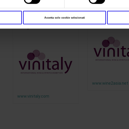
do Brasil
,
Veronafiere Asia Ltd
e
Shenzhen Baina International E
Vinitaly Cina
Wine to As
Accetta solo cookie selezionati
Chengdu
www.wine2asia.net
www.vinitaly.com