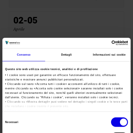
02-05
Aprile
Consenso
Dettagli
Informazioni sui cookie
Questo sito web utilizza cookie tecnici, analitici e di profilazione
• I cookie sono usati per garantire un efficace funzionamento del sito, effettuare
statistiche e mostrare annunci pubblicitari personalizzati.
• Cliccando sul tasto «
Accetta tutti i cookie
» acconsenti all’utilizzo di tutti i cookie,
mentre cliccando su «
Accetta solo cookie selezionati
» saranno installati solo i cookie
necessari al funzionamento del sito, nonché quelli ulteriori eventualmente selezionati
Enolitech
dall’utente. Cliccando su “
Rifiuta i cookie
”, verranno installati solo i cookie tecnici.
• Cliccando su «
Mostra dettagli
» puoi vedere nel dettaglio i singoli cookie e le terze parti
Salone internazionale delle tecnologie per la produzione
che installano i cookie tramite il presente sito.
•
Clicca qui
per visualizzare l'informativa sulla privacy.
di vino, olio e birra
Selezione
Necessari
del
Marchio di
consenso