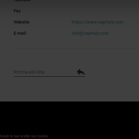
Fax
Website
https://www.vapitaly.com
E-mail
info@vapitaly.com
Ritorna alla lista
 Policy
Profilo aziendale test
L’azienda
Da definire
ivedi le tue scelte sui cookie