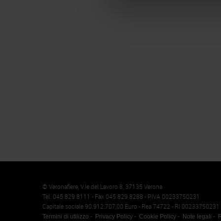
Memento
Cookie
© Veronafiere, V.le del Lavoro 8, 37135 Verona
Tel. 045 829 8111 - Fax 045 829 8288 - P.IVA 00233750231
Capitale sociale 90.912.707,00 Euro - Rea 74722 - RI 00233750231
Termini di utilizzo
Privacy Policy
Cookie Policy
Note legali
R