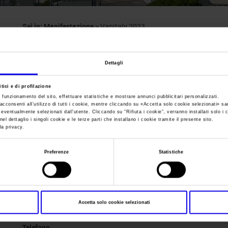
Sei in:
Manifestazione
>
Vapitaly 2023
Vapitaly
Dettagli
tici e di profilazione
e funzionamento del sito, effettuare statistiche e mostrare annunci pubblicitari personalizzati.
acconsenti all’utilizzo di tutti i cookie, mentre cliccando su «
Accetta solo cookie selezionati
» sa
i eventualmente selezionati dall’utente. Cliccando su “
Rifiuta i cookie
”, verranno installati solo i 
Data
27/05/2023 - 29/05/2023
el dettaglio i singoli cookie e le terze parti che installano i cookie tramite il presente sito.
la privacy.
Frequenza
Annual
Preferenze
Statistiche
Website
https://www.vapitaly.com
Segreteria organizzativa
Vapitaly srl
Accetta solo cookie selezionati
Indirizzo
Via Cocche 14 AFFI (VR)
Telefono