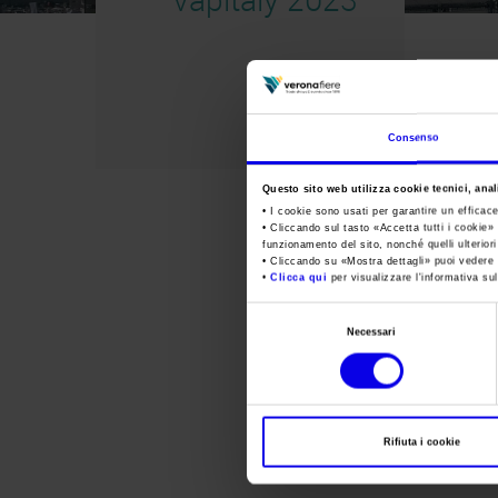
Consenso
Questo sito web utilizza cookie tecnici, anali
• I cookie sono usati per garantire un efficac
• Cliccando sul tasto «
Accetta tutti i cookie
» 
funzionamento del sito, nonché quelli ulterior
• Cliccando su «
Mostra dettagli
» puoi vedere n
•
Clicca qui
per visualizzare l'informativa sul
Selezione
Necessari
del
consenso
Rifiuta i cookie