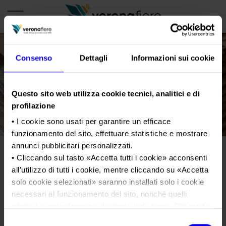
Consenso
Dettagli
Informazioni sui cookie
en
it
PROFILO AZIENDALE
Questo sito web utilizza cookie tecnici, analitici e di
profilazione
Chi siamo
LE NOSTRE FIERE
• I cookie sono usati per garantire un efficace
Statuto
Calendario Italia 2026
ORGANIZZA DA NOI
funzionamento del sito, effettuare statistiche e mostrare
Consiglio di Amministrazione
Calendario Estero 2026
annunci pubblicitari personalizzati.
Organizza una Fiera
AREA STAMPA
Collegio Sindacale
• Cliccando sul tasto «
Accetta tutti i cookie
» acconsenti
Contatti Ufficio Stampa
Calendario Italia 2027 – Primo semestre
Mappa e Servizi in quartiere
all’utilizzo di tutti i cookie, mentre cliccando su «
Accetta
Cartella stampa
Struttura organizzativa
Calendario Estero 2027 – Primo semestre
solo cookie selezionati
» saranno installati solo i cookie
Una fiera, la sua città. Perché Verona
Comunicati Stampa
Gruppo Veronafiere
Tweet
I nostri prodotti in Italia
necessari al funzionamento del sito, nonché quelli
Galleria fotografica
ulteriori eventualmente selezionati dall’utente. Cliccando
Network internazionale
su “
Rifiuta i cookie
”, verranno installati solo i cookie
Richiesta accredito stampa
Selezione
Membership
CORPORATE & PRODUCT