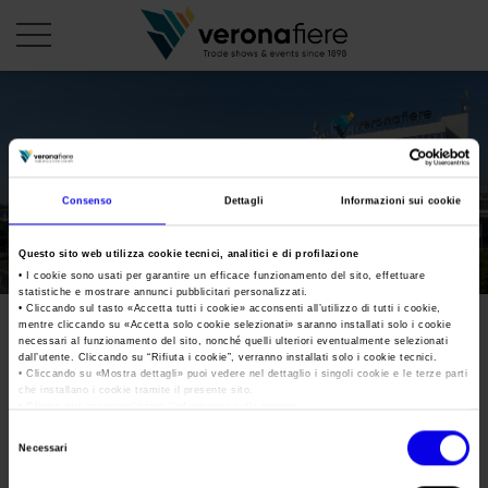
it
PROFILO AZIENDALE
Consenso
Dettagli
Informazioni sui cookie
Chi siamo
LE NOSTRE FIERE
Questo sito web utilizza cookie tecnici, analitici e di profilazione
Statuto
Calendario Italia 2026
ORGANIZZA DA NOI
• I cookie sono usati per garantire un efficace funzionamento del sito, effettuare
statistiche e mostrare annunci pubblicitari personalizzati.
Consiglio di Amministrazione
Calendario Estero 2026
• Cliccando sul tasto «
Accetta tutti i cookie
» acconsenti all’utilizzo di tutti i cookie,
Organizza una Fiera
AREA STAMPA
mentre cliccando su «
Accetta solo cookie selezionati
» saranno installati solo i cookie
Collegio Sindacale
Le nostre manifestazioni
Calendario Italia 2027 – Primo semestre
necessari al funzionamento del sito, nonché quelli ulteriori eventualmente selezionati
Mappa e Servizi in quartiere
Cartella stampa
dall’utente. Cliccando su “
Rifiuta i cookie
”, verranno installati solo i cookie tecnici.
Struttura organizzativa
Home
• Cliccando su «
Mostra dettagli
» puoi vedere nel dettaglio i singoli cookie e le terze parti
Calendario Estero 2027 – Primo semestre
Comunicati Stampa
che installano i cookie tramite il presente sito.
Una fiera, la sua città. Perché Verona
Gruppo Veronafiere
•
Clicca qui
per visualizzare l'informativa sulla privacy.
Tweet
I nostri prodotti in Italia
Galleria fotografica
Info e servizi
Selezione
Network internazionale
Necessari
del
Richiesta accredito stampa
Membership
consenso