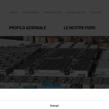
Home
Info e servizi
Area Fornitori
Lavora con noi
Contatti
PROFILO AZIENDALE
LE NOSTRE FIERE
Dettagli