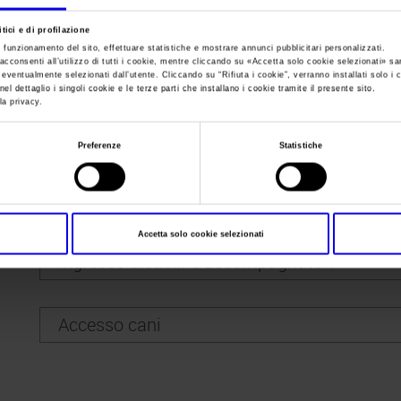
tici e di profilazione
Sei in:
Info e servizi
>
Area accessibilità
e funzionamento del sito, effettuare statistiche e mostrare annunci pubblicitari personalizzati.
acconsenti all’utilizzo di tutti i cookie, mentre cliccando su «
Accetta solo cookie selezionati
» sa
Area accessibilità
i eventualmente selezionati dall’utente. Cliccando su “
Rifiuta i cookie
”, verranno installati solo i 
el dettaglio i singoli cookie e le terze parti che installano i cookie tramite il presente sito.
la privacy.
Preferenze
Statistiche
Veronafiere ha definito una policy di accesso alle manifestazioni p
accompagnatori.
Accetta solo cookie selezionati
Ingresso disabili e accompagnatori
BIGLIETTO OMAGGIO
È previsto biglietto gratuito per le persone disabili, italiane o
Accesso cani
documentazione che certifichi uno dei seguenti requisiti:
È consentito l’ingresso con i cani all’interno del quartiere fie
– Persona con un’invalidità del 67% o superiore;
sale convegni e nei luoghi vietati per legge.
– Persona che presenti presso la biglietteria la propria Disabi
Tutti i cani devono essere muniti di collare e di elementi iden