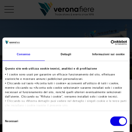
it
PROFILO AZIENDALE
Consenso
Dettagli
Informazioni sui cookie
Chi siamo
LE NOSTRE FIERE
Questo sito web utilizza cookie tecnici, analitici e di profilazione
Statuto
Calendario Italia 2026
ORGANIZZA DA NOI
• I cookie sono usati per garantire un efficace funzionamento del sito, effettuare
statistiche e mostrare annunci pubblicitari personalizzati.
Consiglio di Amministrazione
Calendario Estero 2026
• Cliccando sul tasto «
Accetta tutti i cookie
» acconsenti all’utilizzo di tutti i cookie,
Organizza una Fiera
AREA STAMPA
mentre cliccando su «
Accetta solo cookie selezionati
» saranno installati solo i cookie
Collegio Sindacale
[wpvfservizi servizio="calendario" anno="2018" orderby=""
Calendario Italia 2027 – Primo semestre
necessari al funzionamento del sito, nonché quelli ulteriori eventualmente selezionati
Mappa e Servizi in quartiere
Cartella stampa
mese="" estero="0" ]
dall’utente. Cliccando su “
Rifiuta i cookie
”, verranno installati solo i cookie tecnici.
Struttura organizzativa
Home
• Cliccando su «
Mostra dettagli
» puoi vedere nel dettaglio i singoli cookie e le terze parti
Calendario Estero 2027 – Primo semestre
Comunicati Stampa
che installano i cookie tramite il presente sito.
Una fiera, la sua città. Perché Verona
Gruppo Veronafiere
•
Clicca qui
per visualizzare l'informativa sulla privacy.
I nostri prodotti in Italia
Galleria fotografica
Info e servizi
Selezione
Network internazionale
Necessari
del
Richiesta accredito stampa
Membership
consenso