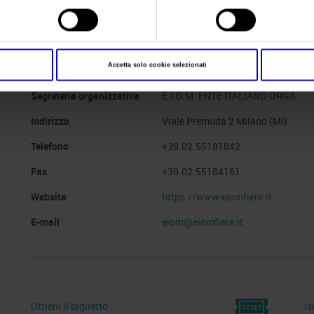
Website
https://www.exposave.com
E-mail
save@eiomfiere.it
Accetta solo cookie selezionati
Segreteria organizzativa
E.I.O.M. ENTE ITALIANO ORGA
Indirizzo
Viale Premuda 2 Milano (MI)
Telefono
+39.02.55181842
Fax
+39.02.55184161
Website
https://www.eiomfiere.it
E-mail
eiom@eiomfiere.it
Ottieni il biglietto
Is