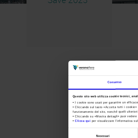
Consenso
Questo sito web utilizza cookie tecnici, anali
• I cookie sono usati per garantire un efficac
• Cliccando sul tasto «
Accetta tutti i cookie
» 
funzionamento del sito, nonché quelli ulterior
• Cliccando su «
Mostra dettagli
» puoi vedere n
•
Clicca qui
per visualizzare l'informativa sul
Selezione
Necessari