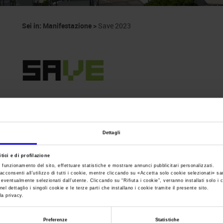
Sei in:
Manifestazione
>
Save 2023
Save
Dettagli
mostra convegno Automazione industriale e Strum
tici e di profilazione
e funzionamento del sito, effettuare statistiche e mostrare annunci pubblicitari personalizzati.
acconsenti all’utilizzo di tutti i cookie, mentre cliccando su «
Accetta solo cookie selezionati
» sa
i eventualmente selezionati dall’utente. Cliccando su “
Rifiuta i cookie
”, verranno installati solo i 
el dettaglio i singoli cookie e le terze parti che installano i cookie tramite il presente sito.
la privacy.
Data
18/10/2023 - 19/10/2023
Frequenza
Annual
Preferenze
Statistiche