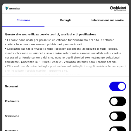
Area Fornitori
Accredito Stampa Marmomac 2026
Numeri della fiera
LETExpo
Lavora con noi
Servizi in quartiere per la stampa
Carta dei Valori
Logistics Eco Transport Trade Show
Consenso
Dettagli
Informazioni sui cookie
Contatti Ufficio Stampa
Parità di genere
Contatti
Tweet
Questo sito web utilizza cookie tecnici, analitici e di profilazione
Modello di Organizzazione, Gestione e Controllo
• I cookie sono usati per garantire un efficace funzionamento del sito, effettuare
statistiche e mostrare annunci pubblicitari personalizzati.
Codice Etico
Data
08/03/2023 - 11/03/2023
• Cliccando sul tasto «
Accetta tutti i cookie
» acconsenti all’utilizzo di tutti i cookie,
mentre cliccando su «
Accetta solo cookie selezionati
» saranno installati solo i cookie
Responsabilità Sociale d’Impresa
necessari al funzionamento del sito, nonché quelli ulteriori eventualmente selezionati
Frequenza
Annual
dall’utente. Cliccando su “
Rifiuta i cookie
”, verranno installati solo i cookie tecnici.
Responsabilità ambientale
• Cliccando su «
Mostra dettagli
» puoi vedere nel dettaglio i singoli cookie e le terze parti
Website
https://www.letexpo.it
che installano i cookie tramite il presente sito.
Certificazioni riconosciute
•
Clicca qui
per visualizzare l'informativa sulla privacy.
E-mail
Info@letexpo.it
Selezione
Necessari
Società trasparente
del
Compensi Organi Societari
consenso
Segreteria
Preferenze
ALIS SERVICE srl
Bilanci Societari
organizzativa
Statistiche
Indirizzo
Via De Pretis 62 Napoli ()
Telefono