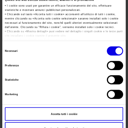
Area Fornitori
Questo sito web utilizza cookie tecnici, analitici e di profilazione
Accredito Stampa Marmomac 2026
• I cookie sono usati per garantire un efficace funzionamento del sito, effettuare
Data
08/10/2023 - 08/10/2023
Numeri della fiera
statistiche e mostrare annunci pubblicitari personalizzati.
Lavora con noi
• Cliccando sul tasto «
Accetta tutti i cookie
» acconsenti all’utilizzo di tutti i cookie,
Servizi in quartiere per la stampa
Carta dei Valori
Frequenza
Annual
mentre cliccando su «
Accetta solo cookie selezionati
» saranno installati solo i cookie
necessari al funzionamento del sito, nonché quelli ulteriori eventualmente selezionati
Contatti Ufficio Stampa
Parità di genere
Website
https://www.borsagiocattoliverona.it
dall’utente. Cliccando su “
Rifiuta i cookie
”, verranno installati solo i cookie tecnici.
Contatti
• Cliccando su «
Mostra dettagli
» puoi vedere nel dettaglio i singoli cookie e le terze parti
Modello di Organizzazione, Gestione e Controllo
che installano i cookie tramite il presente sito.
E-mail
madan@libero.it
•
Clicca qui
per visualizzare l'informativa sulla privacy.
Codice Etico
Selezione
Necessari
Responsabilità Sociale d’Impresa
del
Segreteria
Danilo Castellarin
consenso
Responsabilità ambientale
organizzativa
Preferenze
Certificazioni riconosciute
Indirizzo
()
Statistiche
Telefono
045 8032929
Società trasparente
Compensi Organi Societari
Fax
Marketing
Bilanci Societari
Website
Accetta tutti i cookie
E-mail
madan@libero.it