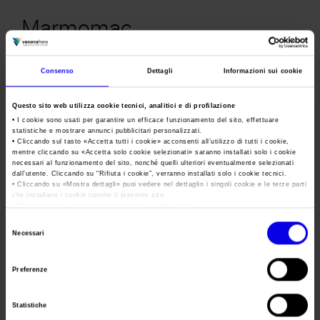
Area Fornitori
Accredito Stampa Marmomac 2026
Numeri della fiera
Marmomac
Lavora con noi
Servizi in quartiere per la stampa
Carta dei Valori
International Trade Fair for Stone Design and
Technologies
Contatti Ufficio Stampa
Parità di genere
Contatti
Consenso
Dettagli
Informazioni sui cookie
Tweet
Modello di Organizzazione, Gestione e Controllo
Questo sito web utilizza cookie tecnici, analitici e di profilazione
Codice Etico
• I cookie sono usati per garantire un efficace funzionamento del sito, effettuare
Data
26/09/2023 - 29/09/2023
statistiche e mostrare annunci pubblicitari personalizzati.
Responsabilità Sociale d’Impresa
• Cliccando sul tasto «
Accetta tutti i cookie
» acconsenti all’utilizzo di tutti i cookie,
mentre cliccando su «
Accetta solo cookie selezionati
» saranno installati solo i cookie
Responsabilità ambientale
Frequenza
Annual
necessari al funzionamento del sito, nonché quelli ulteriori eventualmente selezionati
dall’utente. Cliccando su “
Rifiuta i cookie
”, verranno installati solo i cookie tecnici.
Certificazioni riconosciute
Website
http://www.marmomac.com
• Cliccando su «
Mostra dettagli
» puoi vedere nel dettaglio i singoli cookie e le terze parti
che installano i cookie tramite il presente sito.
•
Clicca qui
per visualizzare l'informativa sulla privacy.
E-mail
marmomac@veronafiere.it
Società trasparente
Selezione
Compensi Organi Societari
Necessari
del
Bilanci Societari
Segreteria
consenso
VERONAFIERE
Preferenze
organizzativa
Indirizzo
VIALE DEL LAVORO, 8 VERONA (VR)
Statistiche