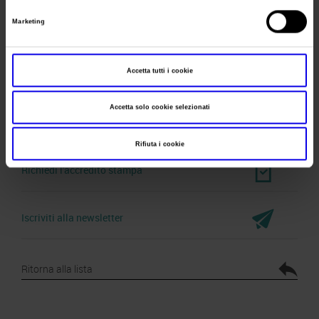
Telefono
045 8298111
Marketing
Fax
045 8298288
Website
https://www.veronafiere.it
Accetta tutti i cookie
E-mail
info@veronafiere.it
Accetta solo cookie selezionati
Rifiuta i cookie
Richiedi l'accredito stampa
Iscriviti alla newsletter
Ritorna alla lista