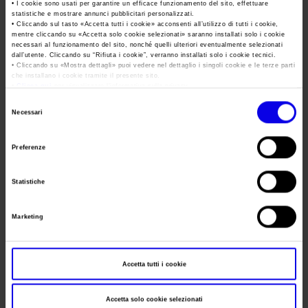
Area Fornitori
Accredito Stampa Marmomac 2026
• I cookie sono usati per garantire un efficace funzionamento del sito, effettuare
statistiche e mostrare annunci pubblicitari personalizzati.
Numeri della fiera
Frequenza
Annual
• Cliccando sul tasto «
Accetta tutti i cookie
» acconsenti all’utilizzo di tutti i cookie,
Lavora con noi
mentre cliccando su «
Accetta solo cookie selezionati
» saranno installati solo i cookie
Servizi in quartiere per la stampa
Carta dei Valori
Website
https://www.vinitaly.com/
necessari al funzionamento del sito, nonché quelli ulteriori eventualmente selezionati
dall’utente. Cliccando su “
Rifiuta i cookie
”, verranno installati solo i cookie tecnici.
Contatti Ufficio Stampa
Parità di genere
• Cliccando su «
Mostra dettagli
» puoi vedere nel dettaglio i singoli cookie e le terze parti
Contatti
E-mail
info@veronafiere.it
che installano i cookie tramite il presente sito.
Modello di Organizzazione, Gestione e Controllo
•
Clicca qui
per visualizzare l'informativa sulla privacy.
Selezione
Codice Etico
Necessari
Segreteria
del
Responsabilità Sociale d’Impresa
organizzativa
consenso
Preferenze
Responsabilità ambientale
Indirizzo
Certificazioni riconosciute
Telefono
Statistiche
Società trasparente
Fax
Marketing
Compensi Organi Societari
Website
Bilanci Societari
E-mail
Accetta tutti i cookie
Accetta solo cookie selezionati