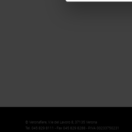
Memento
Cookie
© Veronafiere, V.le del Lavoro 8, 37135 Verona
Tel. 045 829 8111 - Fax 045 829 8288 - P.IVA 00233750231