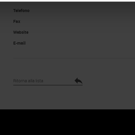
Telefono
Fax
Website
E-mail
Ritorna alla lista
 Policy
Profilo aziendale test