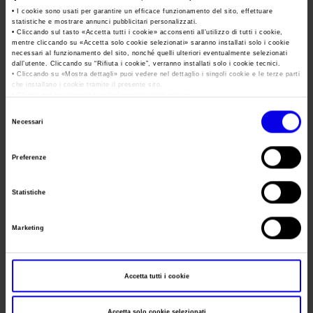
Area Fornitori
Accredito Stampa Marmomac 2026
Data
14/05/2026 - 16/05/2026
• I cookie sono usati per garantire un efficace funzionamento del sito, effettuare
Numeri della fiera
statistiche e mostrare annunci pubblicitari personalizzati.
• Cliccando sul tasto «
Accetta tutti i cookie
» acconsenti all’utilizzo di tutti i cookie,
Lavora con noi
Frequenza
Annual
Servizi in quartiere per la stampa
Carta dei Valori
mentre cliccando su «
Accetta solo cookie selezionati
» saranno installati solo i cookie
necessari al funzionamento del sito, nonché quelli ulteriori eventualmente selezionati
Contatti Ufficio Stampa
Website
https://www.wine2asia.net/en/
Parità di genere
dall’utente. Cliccando su “
Rifiuta i cookie
”, verranno installati solo i cookie tecnici.
Contatti
• Cliccando su «
Mostra dettagli
» puoi vedere nel dettaglio i singoli cookie e le terze parti
E-mail
china@veronafiere.it
che installano i cookie tramite il presente sito.
Modello di Organizzazione, Gestione e Controllo
•
Clicca qui
per visualizzare l'informativa sulla privacy.
Codice Etico
Selezione
Necessari
del
Responsabilità Sociale d’Impresa
Segreteria
consenso
organizzativa
Responsabilità ambientale
Preferenze
Indirizzo
Certificazioni riconosciute
Statistiche
Telefono
Società trasparente
Fax
Compensi Organi Societari
Marketing
Website
Bilanci Societari
E-mail
Accetta tutti i cookie
Accetta solo cookie selezionati