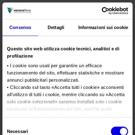
Consenso
Dettagli
Informazioni sui cookie
Questo sito web utilizza cookie tecnici, analitici e di
profilazione
• I cookie sono usati per garantire un efficace
funzionamento del sito, effettuare statistiche e mostrare
annunci pubblicitari personalizzati.
• Cliccando sul tasto «
Accetta tutti i cookie
» acconsenti
all’utilizzo di tutti i cookie, mentre cliccando su «
Accetta
solo cookie selezionati
» saranno installati solo i cookie
necessari al funzionamento del sito, nonché quelli
ulteriori eventualmente selezionati dall’utente. Cliccando
su “
Rifiuta i cookie
”, verranno installati solo i cookie
Selezione
tecnici.
Necessari
del