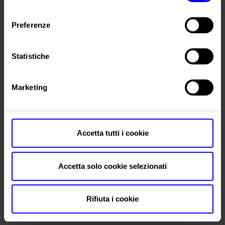
• Cliccando su «
Mostra dettagli
» puoi vedere nel dettaglio
consenso
i singoli cookie e le terze parti che installano i cookie
Preferenze
tramite il presente sito.
•
Clicca qui
per visualizzare l'informativa sulla privacy.
Statistiche
Marketing
Accetta tutti i cookie
Accetta solo cookie selezionati
Rifiuta i cookie