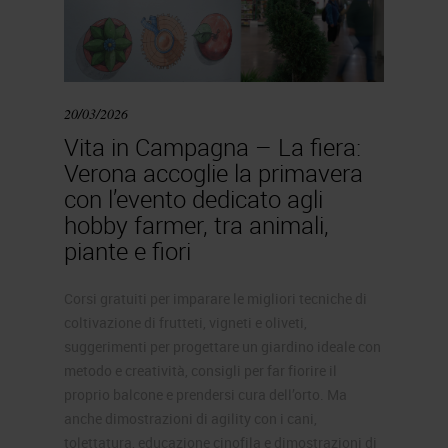
20/03/2026
Vita in Campagna – La fiera:
Verona accoglie la primavera
con l’evento dedicato agli
hobby farmer, tra animali,
piante e fiori
Corsi gratuiti per imparare le migliori tecniche di
coltivazione di frutteti, vigneti e oliveti,
suggerimenti per progettare un giardino ideale con
metodo e creatività, consigli per far fiorire il
proprio balcone e prendersi cura dell’orto. Ma
anche dimostrazioni di agility con i cani,
tolettatura, educazione cinofila e dimostrazioni di