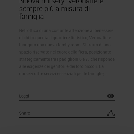
Nuova nursery: Veronafiere
sempre più a misura di
famiglia
Nell’ottica di una costante attenzione al benessere
di chi frequenta il quartiere fieristico, Veronafiere
inaugura una nuova family room. Si tratta di uno
spazio riservato nel cuore della fiera, posizionato
strategicamente tra i padiglioni 6 e 7, che risponde
alle esigenze dei genitori e dei loro piccoli. La
nursery offre servizi essenziali per le famiglie,…
Leggi
Share