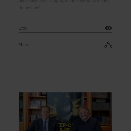
della società del Gruppo, Milanez&Milaneze, con il
“know-how”…
Leggi
Share