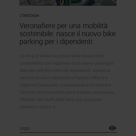
17/03/2026
Veronafiere per una mobilità
sostenibile: nasce il nuovo bike
parking per i dipendenti
La fiera di Verona accelera sulla strada della
sostenibilità con l’apertura di un nuovo posteggio
dedicato alle biciclette dei dipendenti, situato in
un’area chiusa e adiacente a Palazzo Uffici e a
ingresso Cangrande. L’opera punta a incentivare
l’utilizzo della bicicletta per il tragitto casa-lavoro,
offrendo allo staff della fiera una soluzione
comoda e sicura. Il…
Leggi