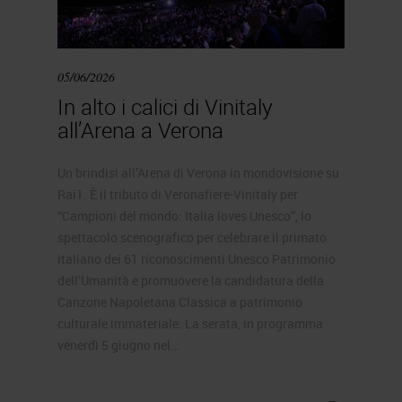
05/06/2026
In alto i calici di Vinitaly
all’Arena a Verona
Un brindisi all’Arena di Verona in mondovisione su
Rai1. È il tributo di Veronafiere-Vinitaly per
“Campioni del mondo: Italia loves Unesco”, lo
spettacolo scenografico per celebrare il primato
italiano dei 61 riconoscimenti Unesco Patrimonio
dell’Umanità e promuovere la candidatura della
Canzone Napoletana Classica a patrimonio
culturale immateriale. La serata, in programma
venerdì 5 giugno nel…