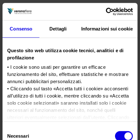
Consenso
Dettagli
Informazioni sui cookie
Questo sito web utilizza cookie tecnici, analitici e di
profilazione
• I cookie sono usati per garantire un efficace
funzionamento del sito, effettuare statistiche e mostrare
annunci pubblicitari personalizzati.
14/05/2026
• Cliccando sul tasto «
Accetta tutti i cookie
» acconsenti
all’utilizzo di tutti i cookie, mentre cliccando su «
Accetta
Vinitaly anche nel Far East con
solo cookie selezionati
» saranno installati solo i cookie
la 4ª edizione di Wine to Asia
necessari al funzionamento del sito, nonché quelli
ulteriori eventualmente selezionati dall’utente. Cliccando
Con 400 espositori da oltre 20 Paesi e una
su “
Rifiuta i cookie
”, verranno installati solo i cookie
delegazione di 50 aziende italiane, torna a
Selezione
tecnici.
Necessari
Shenzhen la quarta edizione di Wine To Asia,
del
• Cliccando su «
Mostra dettagli
» puoi vedere nel dettaglio