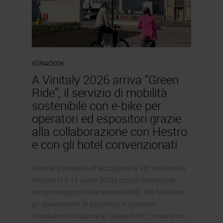
07/04/2026
A Vinitaly 2026 arriva “Green
Ride”, il servizio di mobilità
sostenibile con e-bike per
operatori ed espositori grazie
alla collaborazione con Hestro
e con gli hotel convenzionati
Verona si prepara ad accogliere la 58ª edizione di
Vinitaly (12-15 aprile 2026) con un’attenzione
sempre maggiore alla sostenibilità. Per facilitare
gli spostamenti di espositori e operatori,
Veronafiere collabora a “Green Ride”, l’innovativo