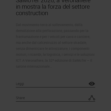
SaMoTer 2026, a Veronafiere
in mostra la forza del settore
construction
Dal movimento terra al sollevamento, dalla
demolizione alla perforazione, passando per la
frantumazione e per i veicoli per cava e cantiere,
ma anche dal calcestruzzo al settore stradale,
senza dimenticare le attrezzature, i componenti
motori, i ricambi, la logistica, i servizi e le soluzioni
ICT. A Veronafiere, la 32ª edizione di SaMoTer – Il
salone internazionale…
Leggi
Share