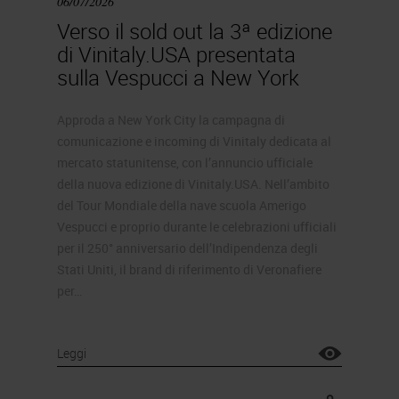
06/07/2026
Verso il sold out la 3ª edizione
di Vinitaly.USA presentata
sulla Vespucci a New York
Approda a New York City la campagna di
comunicazione e incoming di Vinitaly dedicata al
mercato statunitense, con l’annuncio ufficiale
della nuova edizione di Vinitaly.USA. Nell’ambito
del Tour Mondiale della nave scuola Amerigo
Vespucci e proprio durante le celebrazioni ufficiali
per il 250° anniversario dell’Indipendenza degli
Stati Uniti, il brand di riferimento di Veronafiere
per…
Leggi