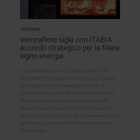
15/07/2026
Veronafiere sigla con ITABIA
accordo strategico per la filiera
legno-energia
A Veronafiere si rafforza l’asse strategico nel
settore delle bioenergie e della meccanizzazione
forestale grazie a un importante accordo di
collaborazione siglato tra dal brand proprietario
della Fiera di Verona, Progetto Fuoco e ITABIA
(Italian Biomass Association). Nasce così una
sinergia che punta a creare un sistema integrato di
manifestazioni rivolte alla filiera legno-energia,
offrendo alle…