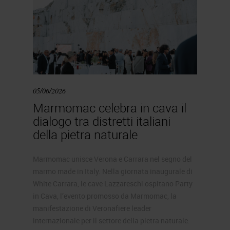
05/06/2026
Marmomac celebra in cava il
dialogo tra distretti italiani
della pietra naturale
Marmomac unisce Verona e Carrara nel segno del
marmo made in Italy. Nella giornata inaugurale di
White Carrara, le cave Lazzareschi ospitano Party
in Cava, l’evento promosso da Marmomac, la
manifestazione di Veronafiere leader
internazionale per il settore della pietra naturale.