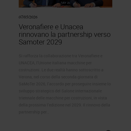
07/05/2026
Veronafiere e Unacea
rinnovano la partnership verso
Samoter 2029
Si rafforza la collaborazione tra Veronafiere e
UNACEA, l’Unione italiana macchine per
costruzioni. Le due realtà hanno sottoscritto a
Verona, nel corso della seconda giornata di
SaMoTer 2026, l’accordo per proseguire insieme lo
sviluppo strategico del Salone internazionale
triennale delle macchine per costruzioni, in vista
della prossima l’edizione nel 2029. Il rinnovo della
partnership per…