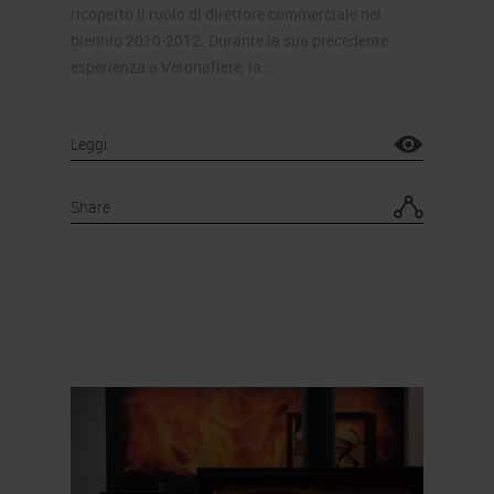
ricoperto il ruolo di direttore commerciale nel
biennio 2010-2012. Durante la sua precedente
esperienza a Veronafiere, la…
Leggi
Share