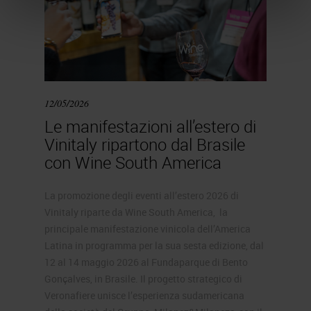
12/05/2026
Le manifestazioni all’estero di
Vinitaly ripartono dal Brasile
con Wine South America
La promozione degli eventi all’estero 2026 di
Vinitaly riparte da Wine South America, la
principale manifestazione vinicola dell’America
Latina in programma per la sua sesta edizione, dal
12 al 14 maggio 2026 al Fundaparque di Bento
Gonçalves, in Brasile. Il progetto strategico di
Veronafiere unisce l’esperienza sudamericana