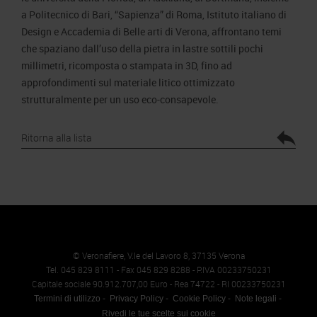
a Politecnico di Bari, “Sapienza” di Roma, Istituto italiano di
Design e Accademia di Belle arti di Verona, affrontano temi
che spaziano dall’uso della pietra in lastre sottili pochi
millimetri, ricomposta o stampata in 3D, fino ad
approfondimenti sul materiale litico ottimizzato
strutturalmente per un uso eco-consapevole.
Ritorna alla lista
© Veronafiere, V.le del Lavoro 8, 37135 Verona
Tel. 045 829 8111 - Fax 045 829 8288 - P.IVA 00233750231
Capitale sociale 90.912.707,00 Euro - Rea 74722 - RI 00233750231
Termini di utilizzo
Privacy Policy
Cookie Policy
Note legali
Rivedi le tue scelte sui cookie