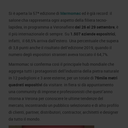
Area Fornitori
Accredito Stampa Marmomac 2026
Numeri della fiera
Si è aperta la 57ª edizione di
Marmomac
ed è già record: il
Lavora con noi
Servizi in quartiere per la stampa
Carta dei Valori
salone cha rappresenta ogni aspetto della filiera tecno-
Contatti Ufficio Stampa
Parità di genere
lapidea, in programma a Veronafiere
dal 26 al 29 settembre
, è
Contatti
il più internazionale di sempre. Su
1.507 aziende espositrici
,
Modello di Organizzazione, Gestione e Controllo
infatti, il 68,5% arriva dall’estero. Una percentuale che supera
Codice Etico
di 3,8 punti anche il risultato dell’edizione 2019, quando il
numero degli espositori stranieri aveva toccato il 64,7%.
Responsabilità Sociale d’Impresa
Responsabilità ambientale
Marmomac si conferma così il principale hub mondiale che
aggrega tutti i protagonisti dell’industria della pietra naturale
Certificazioni riconosciute
in 12 padiglioni e 3 aree esterne, per un totale di
76mila metri
quadrati espositivi
da visitare. in fiera si dà appuntamento
Società trasparente
una community di imprese e professionisti che quest’anno
Compensi Organi Societari
ritorna a Verona per conoscere le ultime tendenze del
Bilanci Societari
mercato, incontrando un pubblico selezionato e di alto profilo
di clienti, partner, distributori, contractor, architetti e designer
da tutto il mondo.