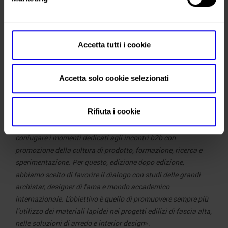
Accetta tutti i cookie
Maurizio Danese, amministratore delegato di
Veronafiere
Accetta solo cookie selezionati
internazionale
che può contare anche sulle sinergie con le
nostre società fieristiche operative in Brasile e Asia
– spiega
Rifiuta i cookie
Maurizio Danese
, amministratore delegato di Veronafiere –,
da sempre il punto di forza di Marmomac è l’abilità nel
coniugare i momenti dedicati agli incontri b2b con
promozione della cultura di prodotto, formazione, ricerca e
sperimentazione. Per questo, edizione dopo edizione,
abbiamo scelto di favorire il dialogo con studi delle grandi
archistar, designer di fama e mondo accademico
internazionale. L’obiettivo è quello di promuovere sempre più
l’utilizzo dei materiali lapidei nei progetti edilizi di fascia alta,
nelle soluzioni di arredo e interior design
».