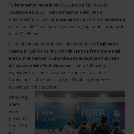
Area Fornitori
Accredito Stampa Marmomac 2026
“
Orientamento made in Italy
”: è questo il filo rosso di
Numeri della fiera
JOB&Orienta
2023. Il salone nazionale dedicato a
Lavora con noi
Servizi in quartiere per la stampa
Carta dei Valori
orientamento, scuola,
formazione
e lavoro torna a
Veronafiere
da mercoledì 22 a sabato 25 novembre, tagliando il traguardo
Contatti Ufficio Stampa
Parità di genere
Contatti
delle 32 edizioni.
Modello di Organizzazione, Gestione e Controllo
La manifestazione, promossa da Veronafiere e
Regione del
Codice Etico
Veneto
, in collaborazione con
ministero dell’Istruzione e del
Responsabilità Sociale d’Impresa
Merito
,
ministero dell’Università e della Ricerca
e
ministero
del Lavoro e delle Politiche sociali
, conta 400 realtà
Responsabilità ambientale
espositive tra scuole, accademie e università, enti di
Certificazioni riconosciute
formazione, istituzioni, centri per l’impiego, imprese e
associazioni di categoria.
Società trasparente
Oltre 40 gli
Compensi Organi Societari
atenei
Bilanci Societari
esteri
presenti in
fiera;
230
gli