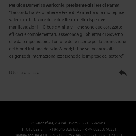
Per Gian Domenico Auricchio, presidente di Fiere di Parma
“l’accordo tra Veronafiere e Fiere di Parma ha una molteplice
valenza: è in favore delle due fiere e delle rispettive
manifestazioni – Cibus e Vinitaly – che sono due corazzate
efficaci e complementari; asseconda gli obiettivi di Governo,
che da tempo auspica l’unione delle risorse per la promozione
del brand italiano del wine&food; infine va incontro alle
esigenze di internazionalizzazione delle imprese del settore”.
Ritorna alla lista
© Veronafiere, V.le del Lavoro 8, 37135 Verona
Tel. 045 829 8111 - Fax 045 829 8288 - P.IVA 00233750231
Capitale sociale 90.912.707,00 Euro - Rea 74722 - RI 00233750231