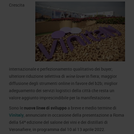
Area Fornitori
Accredito Stampa Marmomac 2026
Crescita
Numeri della fiera
Lavora con noi
Servizi in quartiere per la stampa
Carta dei Valori
Contatti Ufficio Stampa
Parità di genere
Contatti
Modello di Organizzazione, Gestione e Controllo
Codice Etico
Responsabilità Sociale d’Impresa
Responsabilità ambientale
internazionale e perfezionamento qualitativo dei buyer;
Certificazioni riconosciute
ulteriore riduzione selettiva di
wine lover
in fiera; maggior
diffusione degli strumenti online in favore del b2b; miglior
Società trasparente
adeguamento dei servizi logistici della città che resta un
valore aggiunto imprescindibile per la manifestazione.
Compensi Organi Societari
Sono le
nuove linee di sviluppo
a breve e medio termine di
Bilanci Societari
Vinitaly
, annunciate in occasione della presentazione a Roma
della 54ª edizione del salone dei vini e dei distillati di
Veronafiere, in programma dal 10 al 13 aprile 2022.