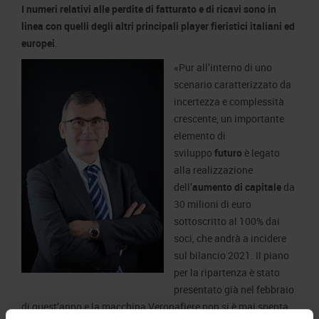
I numeri relativi alle perdite di fatturato e di ricavi sono in
linea con quelli degli altri principali player fieristici italiani ed
europei
.
«Pur all’interno di uno
scenario caratterizzato da
incertezza e complessità
crescente, un importante
elemento di
sviluppo
futuro
è legato
alla realizzazione
dell’
aumento di capitale
da
30 milioni di euro
sottoscritto al 100% dai
soci, che andrà a incidere
sul bilancio 2021. Il piano
per la ripartenza è stato
presentato già nel febbraio
di quest’anno e la macchina Veronafiere non si è mai spenta,