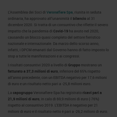
Area Fornitori
Accredito Stampa Marmomac 2026
Numeri della fiera
L’Assemblea dei Soci di
Veronafiere Spa
, riunita in seduta
Lavora con noi
Servizi in quartiere per la stampa
Carta dei Valori
ordinaria, ha approvato all’unanimità il
bilancio
al 31
Contatti Ufficio Stampa
Parità di genere
dicembre 2020. Si tratta di un consuntivo che riflette il severo
Contatti
impatto che la pandemia di
Covid-19
ha avuto nel 2020,
Modello di Organizzazione, Gestione e Controllo
causando un blocco quasi completo del settore fieristico
Codice Etico
nazionale e internazionale. Da marzo dello scorso anno,
infatti, i DPCM emanati dal Governo hanno di fatto imposto lo
Responsabilità Sociale d’Impresa
stop a tutte le manifestazioni e ai congressi.
Responsabilità ambientale
I risultati consuntivi 2020 a livello di
Gruppo
mostrano un
Certificazioni riconosciute
fatturato a 37,3 milioni di euro
, inferiore del 65% rispetto
all’anno precedente, con un EBITDA negativo per 17,6 milioni
Società trasparente
di euro e un risultato netto pari a -25,8 milioni euro.
Compensi Organi Societari
La
capogruppo
Veronafiere Spa ha registrato
ricavi pari a
Bilanci Societari
21,9 milioni di euro
, in calo di 69,9 milioni di euro (-76%)
rispetto al consuntivo 2019. L’EBITDA è negativo per 21
milioni di euro e il risultato netto è pari a -26,2 milioni di euro.