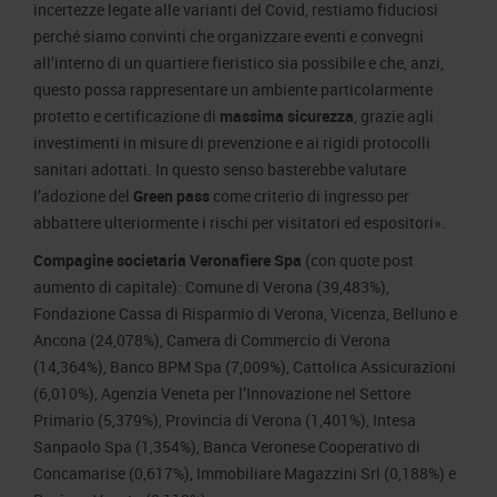
incertezze legate alle varianti del Covid, restiamo fiduciosi
perché siamo convinti che organizzare eventi e convegni
all’interno di un quartiere fieristico sia possibile e che, anzi,
questo possa rappresentare un ambiente particolarmente
protetto e certificazione di
massima sicurezza
, grazie agli
investimenti in misure di prevenzione e ai rigidi protocolli
sanitari adottati. In questo senso basterebbe valutare
l’adozione del
Green pass
come criterio di ingresso per
abbattere ulteriormente i rischi per visitatori ed espositori».
Compagine societaria Veronafiere Spa
(con quote post
aumento di capitale): Comune di Verona (39,483%),
Fondazione Cassa di Risparmio di Verona, Vicenza, Belluno e
Ancona (24,078%), Camera di Commercio di Verona
(14,364%), Banco BPM Spa (7,009%), Cattolica Assicurazioni
(6,010%), Agenzia Veneta per l’Innovazione nel Settore
Primario (5,379%), Provincia di Verona (1,401%), Intesa
Sanpaolo Spa (1,354%), Banca Veronese Cooperativo di
Concamarise (0,617%), Immobiliare Magazzini Srl (0,188%) e