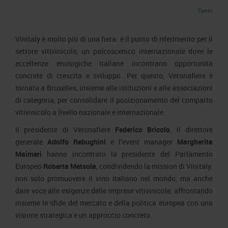
Area Fornitori
Accredito Stampa Marmomac 2026
Tweet
Numeri della fiera
Lavora con noi
Servizi in quartiere per la stampa
Carta dei Valori
Vinitaly è molto più di una fiera: è il punto di riferimento per il
Contatti Ufficio Stampa
Parità di genere
settore vitivinicolo, un palcoscenico internazionale dove le
Contatti
eccellenze enologiche italiane incontrano opportunità
Modello di Organizzazione, Gestione e Controllo
concrete di crescita e sviluppo. Per questo, Veronafiere è
Codice Etico
tornata a Bruxelles, insieme alle istituzioni e alle associazioni
Responsabilità Sociale d’Impresa
di categoria, per consolidare il posizionamento del comparto
Responsabilità ambientale
vitivinicolo a livello nazionale e internazionale.
Certificazioni riconosciute
Il presidente di Veronafiere
Federico Bricolo
, il direttore
generale
Adolfo Rebughini
e l’event manager
Margherita
Società trasparente
Maimeri
hanno incontrato la presidente del Parlamento
Europeo
Roberta Metsola
, condividendo la mission di Vinitaly:
Compensi Organi Societari
non solo promuovere il vino italiano nel mondo, ma anche
Bilanci Societari
dare voce alle esigenze delle imprese vitivinicole, affrontando
insieme le sfide del mercato e della politica europea con una
visione strategica e un approccio concreto.