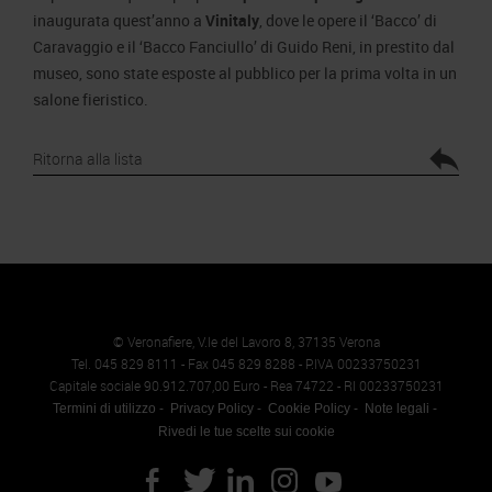
inaugurata quest’anno a
Vinitaly
, dove le opere il ‘Bacco’ di
Caravaggio e il ‘Bacco Fanciullo’ di Guido Reni, in prestito dal
museo, sono state esposte al pubblico per la prima volta in un
salone fieristico.
Ritorna alla lista
© Veronafiere, V.le del Lavoro 8, 37135 Verona
Tel. 045 829 8111 - Fax 045 829 8288 - P.IVA 00233750231
Capitale sociale 90.912.707,00 Euro - Rea 74722 - RI 00233750231
Termini di utilizzo
Privacy Policy
Cookie Policy
Note legali
Rivedi le tue scelte sui cookie