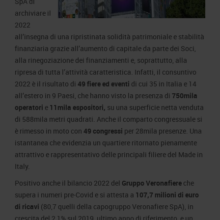
SpA di
archiviare il
2022
all’insegna di una ripristinata solidità patrimoniale e stabilità
finanziaria grazie all’aumento di capitale da parte dei Soci,
alla rinegoziazione dei finanziamenti e, soprattutto, alla
ripresa di tutta l’attività caratteristica. Infatti, il consuntivo
2022 è il risultato di
49 fiere ed eventi
di cui 35 in Italia e 14
all’estero in 9 Paesi, che hanno visto la presenza di
750mila
operatori
e
11mila espositori,
su una superficie netta venduta
di 588mila metri quadrati. Anche il comparto congressuale si
è rimesso in moto con
49 congressi
per 28mila presenze. Una
istantanea che evidenzia un quartiere ritornato pienamente
attrattivo e rappresentativo delle principali filiere del Made in
Italy.
Positivo anche il bilancio 2022 del
Gruppo Veronafiere
che
supera i numeri pre-Covid e si attesta a
107,7 milioni di euro
di ricavi
(80,7 quelli della capogruppo Veronafiere SpA), in
crescita del 2,1% sul 2019, ultimo anno di riferimento, e un