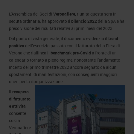
Area Fornitori
Accredito Stampa Marmomac 2026
Numeri della fiera
L’Assemblea dei Soci di
Veronafiere
, riunita questa sera in
Lavora con noi
Servizi in quartiere per la stampa
Carta dei Valori
seduta ordinaria, ha approvato il
bilancio 2022
della SpA e ha
Contatti Ufficio Stampa
Parità di genere
preso visione dei risultati relativi ai primi mesi del 2023.
Contatti
Modello di Organizzazione, Gestione e Controllo
Dal punto di vista generale, il documento evidenzia il
trend
positivo
dell’esercizio passato con il fatturato della Fiera di
Codice Etico
Verona che riallinea il
benchmark pre-Covid
a fronte di un
Responsabilità Sociale d’Impresa
calendario tornato a pieno regime, nonostante l’andamento
Responsabilità ambientale
incerto del primo trimestre 2022 ancora segnato da alcuni
spostamenti di manifestazioni, con conseguenti maggiori
Certificazioni riconosciute
oneri per la riorganizzazione.
Società trasparente
Il
recupero
Compensi Organi Societari
di fatturato
e attività
Bilanci Societari
consente
così a
Veronafiere