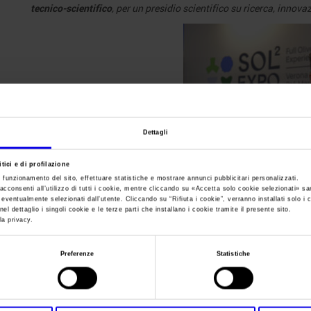
tecnico-scientifico
, per un presidio scientifico su ricerca, innovaz
Dettagli
tici e di profilazione
Federico Bricolo, presidente 
e funzionamento del sito, effettuare statistiche e mostrare annunci pubblicitari personalizzati.
acconsenti all’utilizzo di tutti i cookie, mentre cliccando su «
Accetta solo cookie selezionati
» sa
Italia Olivicola insieme all’Associazione italiana Frantoiani Olear
i eventualmente selezionati dall’utente. Cliccando su “
Rifiuta i cookie
”, verranno installati solo i 
Interprofessione; Unapol; Unaprol insieme l’associazione amica 
el dettaglio i singoli cookie e le terze parti che installano i cookie tramite il presente sito.
la privacy.
EVOO School sono le sigle presenti in fiera, a cui si affiancano tu
singole aziende (Basilicata, Abruzzo, Puglia, Campania, Sicilia, L
Preferenze
Statistiche
Giulia, Toscana e Marche).
Nel suo nuovo ruolo da solista, dopo 28 edizioni in convivenza 
superficie espositiva, passando da una tendostruttura a due padi