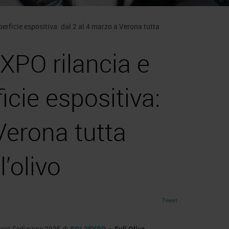
rficie espositiva: dal 2 al 4 marzo a Verona tutta
XPO rilancia e
icie espositiva:
Verona tutta
ll’olivo
Tweet
 così l’edizione 2025 di
SOL2EXPO
– Full Olive