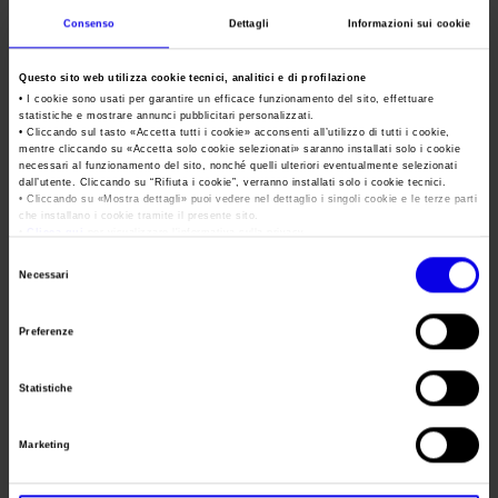
investimenti in Agricoltura 4.0 hanno raggiunto 1,6 miliardi in
Consenso
Dettagli
Informazioni sui cookie
Italia nel 2021, +23% sull’anno precedente (fonte:
Osservatorio Smart AgriFood del Politecnico di Milano).
Questo sito web utilizza cookie tecnici, analitici e di profilazione
Anche agrisolare e agrivoltaico rappresentano un’opportunità
• I cookie sono usati per garantire un efficace funzionamento del sito, effettuare
per una diversificazione del reddito, in particolare in una fase
statistiche e mostrare annunci pubblicitari personalizzati.
• Cliccando sul tasto «
Accetta tutti i cookie
» acconsenti all’utilizzo di tutti i cookie,
come questa in cui i costi energetici sono aumentati
mentre cliccando su «
Accetta solo cookie selezionati
» saranno installati solo i cookie
necessari al funzionamento del sito, nonché quelli ulteriori eventualmente selezionati
sensibilmente. E ci sono spazi di crescita anche per bionergie
dall’utente. Cliccando su “
Rifiuta i cookie
”, verranno installati solo i cookie tecnici.
e fonti rinnovabili per l’efficientamento per le imprese
• Cliccando su «
Mostra dettagli
» puoi vedere nel dettaglio i singoli cookie e le terze parti
che installano i cookie tramite il presente sito.
agricole.
•
Clicca qui
per visualizzare l'informativa sulla privacy.
«
Fieragricola
Selezione
Necessari
Tech nasce
del
dall’esigenza
consenso
Preferenze
dell’agricoltura
di introdurre
Statistiche
tecnologie e
innovazioni
digitali con
Marketing
Federico Bricolo, presidente di Veronafiere.
l’obiettivo di