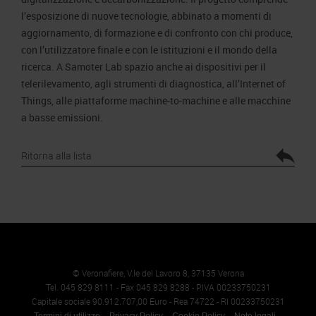
l’esposizione di nuove tecnologie, abbinato a momenti di
aggiornamento, di formazione e di confronto con chi produce,
con l’utilizzatore finale e con le istituzioni e il mondo della
ricerca. A Samoter Lab spazio anche ai dispositivi per il
telerilevamento, agli strumenti di diagnostica, all’Internet of
Things, alle piattaforme machine-to-machine e alle macchine
a basse emissioni.
Ritorna alla lista
© Veronafiere, V.le del Lavoro 8, 37135 Verona
Tel. 045 829 8111 - Fax 045 829 8288 - P.IVA 00233750231
Capitale sociale 90.912.707,00 Euro - Rea 74722 - RI 00233750231