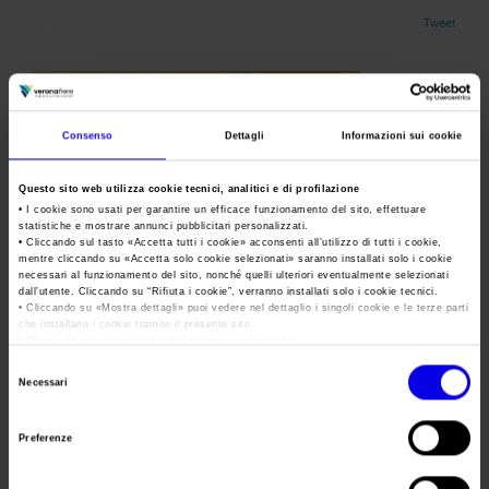
Area Fornitori
Accredito Stampa Marmomac 2026
Tweet
Numeri della fiera
Lavora con noi
Servizi in quartiere per la stampa
Carta dei Valori
Contatti Ufficio Stampa
Parità di genere
Contatti
Modello di Organizzazione, Gestione e Controllo
Consenso
Dettagli
Informazioni sui cookie
Codice Etico
Questo sito web utilizza cookie tecnici, analitici e di profilazione
Responsabilità Sociale d’Impresa
• I cookie sono usati per garantire un efficace funzionamento del sito, effettuare
statistiche e mostrare annunci pubblicitari personalizzati.
Responsabilità ambientale
• Cliccando sul tasto «
Accetta tutti i cookie
» acconsenti all’utilizzo di tutti i cookie,
mentre cliccando su «
Accetta solo cookie selezionati
» saranno installati solo i cookie
Certificazioni riconosciute
necessari al funzionamento del sito, nonché quelli ulteriori eventualmente selezionati
dall’utente. Cliccando su “
Rifiuta i cookie
”, verranno installati solo i cookie tecnici.
Incontro Veronafiere-Mipaaft. Da sinistra,
• Cliccando su «
Mostra dettagli
» puoi vedere nel dettaglio i singoli cookie e le terze parti
Danese, Centinaio e Mantovani
Società trasparente
che installano i cookie tramite il presente sito.
•
Clicca qui
per visualizzare l'informativa sulla privacy.
Compensi Organi Societari
I vertici di Veronafiere Spa hanno incontrato il ministro alle
Selezione
Necessari
Politiche agricole e al Turismo, Gian Marco Centinaio, in
Bilanci Societari
del
visita venerdì 14 settembre al Consorzio Tutela Vini della
consenso
Preferenze
Valpolicella, a Sant’Ambrogio di Valpolicella, in provincia di
Verona.