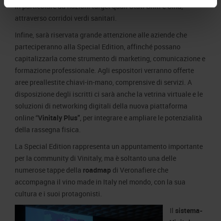
in particolare da nazioni target quali Stati Uniti e Cina,
attraverso corridoi verdi sanitari.
Infine, sarà riservata grande attenzione alle aziende che
parteciperanno alla Special Edition, affinché possano
capitalizzarla come strumento di marketing, comunicazione e
formazione professionale. Agli espositori verranno offerte
aree preallestite chiavi-in-mano, comprensive di servizi. A
disposizione degli iscritti ci sarà anche la vetrina virtuale e le
soluzioni di networking digitali della nuova piattaforma
online “
Vinitaly Plus”
, per integrare e ampliare le potenzialità
della rassegna fisica.
La Special Edition rappresenta un appuntamento importante
per la community di Vinitaly, ma è soltanto una delle
numerose tappe della
roadmap
di Veronafiere che
accompagna il vino made in Italy nel mondo, con la sua
cultura e i suoi protagonisti.
Il
sistema-