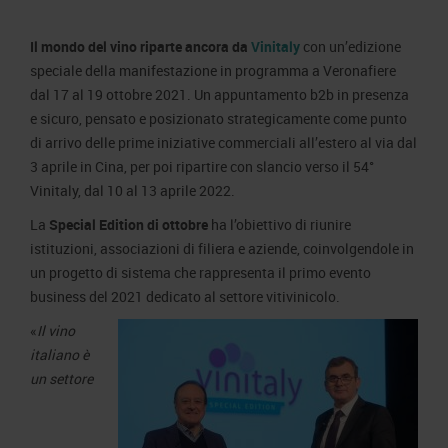
Area Fornitori
Accredito Stampa Marmomac 2026
Numeri della fiera
Il mondo del vino riparte ancora da
Vinitaly
con un’edizione
Lavora con noi
Servizi in quartiere per la stampa
Carta dei Valori
speciale della manifestazione in programma a Veronafiere
Contatti Ufficio Stampa
Parità di genere
dal 17 al 19 ottobre 2021. Un appuntamento b2b in presenza
Contatti
e sicuro, pensato e posizionato strategicamente come punto
Modello di Organizzazione, Gestione e Controllo
di arrivo delle prime iniziative commerciali all’estero al via dal
Codice Etico
3 aprile in Cina, per poi ripartire con slancio verso il 54°
Vinitaly, dal 10 al 13 aprile 2022.
Responsabilità Sociale d’Impresa
Responsabilità ambientale
La
Special Edition di ottobre
ha l’obiettivo di riunire
istituzioni, associazioni di filiera e aziende, coinvolgendole in
Certificazioni riconosciute
un progetto di sistema che rappresenta il primo evento
business del 2021 dedicato al settore vitivinicolo.
Società trasparente
Compensi Organi Societari
«
Il vino
italiano è
Bilanci Societari
un settore