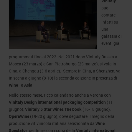
Vinitaly
può
contare
infatti su
una
galassia di
eventi già
programmati fino al 2022. Nel 2021 dopo Vinitaly Russia a
Mosca (23 marzo) e San Pietroburgo (25 marzo), si vola in
Cina, a Chengdu (3-6 aprile). Sempre in Cina, a Shenzhen, va
in scena a giugno (8-10) la seconda edizione in presenza di
Wine To Asia
.
Nello stesso mese, ricco calendario anche a Verona con
Vinitaly Design international packaging competition
(11
giugno),
Vinitaly 5 Star Wines The book
(16-18 giugno),
OperaWine
(19-20 giugno), dove degustare il meglio della
produzione vitivinicola italiana selezionata da
Wine
Spectator
, per finire con i corsi della
Vinitaly International