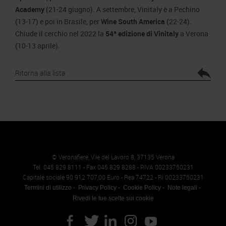
Academy
(21-24 giugno). A settembre, Vinitaly è a Pechino
(13-17) e poi in Brasile, per
Wine South America
(22-24).
Chiude il cerchio nel 2022 la
54ª edizione di Vinitaly
a Verona
(10-13 aprile).
Ritorna alla lista
© Veronafiere, V.le del Lavoro 8, 37135 Verona
Tel. 045 829 8111 - Fax 045 829 8288 - P.IVA 00233750231
Capitale sociale 90.912.707,00 Euro - Rea 74722 - RI 00233750231
Termini di utilizzo
Privacy Policy
Cookie Policy
Note legali
Rivedi le tue scelte sui cookie