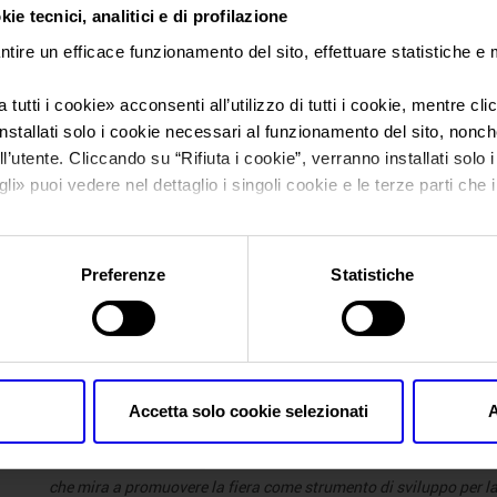
Veronafiere e BolognaFiere creano una joint venture paritaria (5
ie tecnici, analitici e di profilazione
l’alluminio, la fonderia metalli e le tecnologie dei materiali innova
ntire un efficace funzionamento del sito, effettuare statistiche e
La rassegna, lanciata in Italia nel 1997 dalla Edimet come prima
stata prima compartecipata e poi acquisita interamente nel 2017
 tutti i cookie
» acconsenti all’utilizzo di tutti i cookie, mentre cl
respiro internazionale che alla sua ultima edizione, a Verona nel
nstallati solo i cookie necessari al funzionamento del sito, nonché 
operatori del settore, di cui il 40% stranieri da 63 nazioni.
l’utente. Cliccando su “
Rifiuta i cookie
”, verranno installati solo 
Ora Veronafiere e BolognaFiere, attraverso questa partnership,
gli
» puoi vedere nel dettaglio i singoli cookie e le terze parti che i
Metef, attualizzato nella struttura e nella location. La prossima ed
svolgerà dal 25 al 27 marzo del 2021 nel quartiere fieristico di B
l'informativa sulla privacy.
novità riguarda il contesto espositivo: Metef 2021, infatti, si te
Preferenze
Statistiche
MecSpe
, evento di riferimento per l’industria manifatturiera nel 
fabbrica intelligente, con oltre 56mila presenze professionali nel
proprio nel 2021 si sposterà invece da Parma a Bologna.
«
In un mercato fieristico mondiale, europeo e italiano in continu
delle alleanze tra organizzatori è un asset che il piano industrial
Accetta solo cookie selezionati
A
i punti qualificanti l’azione di Veronafiere per raggiungere gli obi
sottolinea il direttore generale di Veronafiere,
Giovanni Mantova
che mira a promuovere la fiera come strumento di sviluppo per la