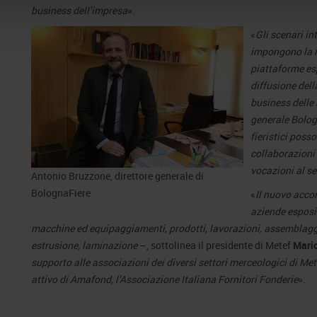
business dell’impresa
».
«
Gli scenari in
impongono la r
piattaforme esp
diffusione dell
business delle
generale Bologn
fieristici poss
collaborazioni 
vocazioni al se
Antonio Bruzzone, direttore generale di
BolognaFiere
«
Il nuovo accor
aziende esposit
macchine ed equipaggiamenti, prodotti, lavorazioni, assemblaggi e
estrusione, laminazione
–, sottolinea il presidente di Metef
Mari
supporto alle associazioni dei diversi settori merceologici di Mete
attivo di Amafond, l’Associazione Italiana Fornitori Fonderie
».