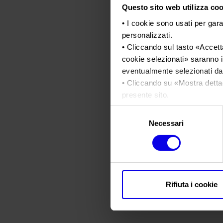
Questo sito web utilizza cook
• I cookie sono usati per gara
personalizzati.
• Cliccando sul tasto «
Accetta
cookie selezionati
» saranno i
eventualmente selezionati dal
• Cliccando su «
Mostra detta
presente sito.
•
Clicca qui
per visualizzare 
Selezione
Necessari
del
consenso
Rifiuta i cookie