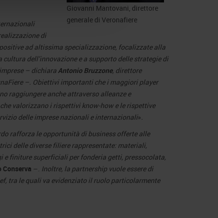
Giovanni Mantovani, direttore
generale di Veronafiere
ternazionali
ealizzazione di
ositive ad altissima specializzazione, focalizzate alla
a cultura dell’innovazione e a supporto delle strategie di
 imprese – dichiara
Antonio Bruzzone
, direttore
aFiere –. Obiettivi importanti che i maggiori player
ono raggiungere anche attraverso alleanze e
che valorizzano i rispettivi know-how e le rispettive
rvizio delle imprese nazionali e internazionali
»
.
do rafforza le opportunità di business offerte alle
rici delle diverse filiere rappresentate: materiali,
 finiture superficiali per fonderia getti, pressocolata,
o Conserva
–.
Inoltre, la partnership vuole essere di
f, tra le quali va evidenziato il ruolo particolarmente