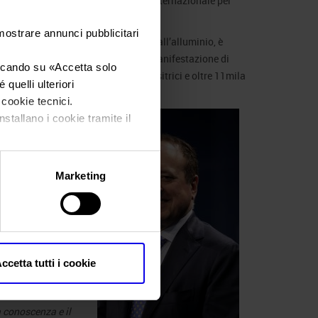
0-50) per la rassegna
Metef
, l’expo internazionale per
tivi.
 mostrare annunci pubblicitari
 manifestazione al mondo dedicata all’alluminio, è
 dal polo fieristico veronese. Una manifestazione di
iccando su «
Accetta solo
 2017, ha ospitato 400 aziende espositrici e oltre 11mila
quelli ulteriori
i cookie tecnici.
 propongono un nuovo
nstallano i cookie tramite il
izione, infatti, si
ologna. L’altra grande
rrà in contemporanea a
Marketing
nostro Paese e per la
l’ultima edizione, che
a evoluzione, quello
e di sviluppo mette tra
ccetta tutti i cookie
ettivi prefissati
–
ni
–.
Una strategia
 conoscenza e il