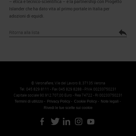
– etica e tecnico-scientifica – e la partnership con Progetto
Islander che ha dato vita al primo portale in Italia per
adozioni di equidi.
Ritorna alla lista
© Veronafiere, V.le del Lavoro 8, 37135 Verona
Tel. 045 829 8111 - Fax 045 829 8288 - P.IVA 00233750231
Capitale sociale 90.912.707,00 Euro - Rea 74722 - RI 00233750231
Termini di utilizzo
Privacy Policy
Cookie Policy
Note legali
Rivedi le tue scelte sui cookie