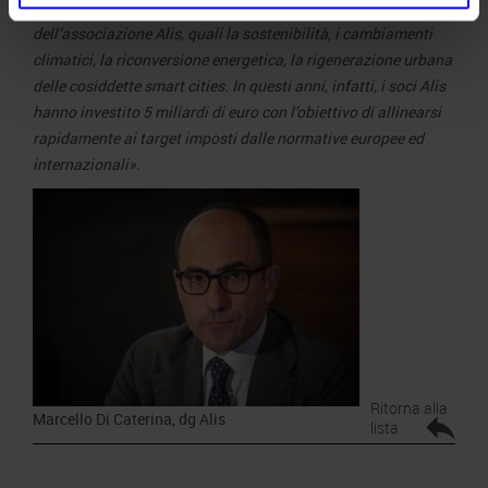
contesto di grande spessore i grandi temi messi in risalto
dell’associazione Alis, quali la sostenibilità, i cambiamenti
climatici, la riconversione energetica, la rigenerazione urbana
delle cosiddette smart cities. In questi anni, infatti, i soci Alis
hanno investito 5 miliardi di euro con l’obiettivo di allinearsi
rapidamente ai target imposti dalle normative europee ed
internazionali».
Ritorna alla
Marcello Di Caterina, dg Alis
lista