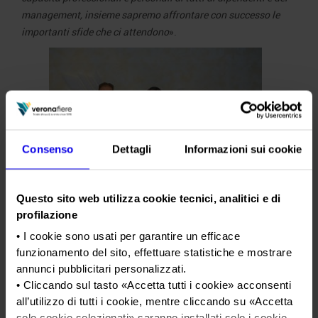
management, insieme sapremo affrontare con successo le
importanti sfide che ci attendono
».
Consenso
Dettagli
Informazioni sui cookie
Per Veronafiere, da sinistra: Federico Bricolo,
Questo sito web utilizza cookie tecnici, analitici e di
presidente, Adolfo Rebughini, direttore generale,
profilazione
e Maurizio Danese, amministratore delegato
• I cookie sono usati per garantire un efficace
funzionamento del sito, effettuare statistiche e mostrare
Fattore umano –
In linea con l’impegno di Veronafiere per
annunci pubblicitari personalizzati.
valorizzare il talento e le competenze individuali dei propri
• Cliccando sul tasto «
Accetta tutti i cookie
» acconsenti
dipendenti è la nomina di Margherita Maimeri e Valeria
all’utilizzo di tutti i cookie, mentre cliccando su «
Accetta
Santolin nei CdA di due società controllate del Gruppo,