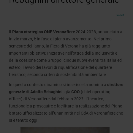
Area Fornitori
Accredito Stampa Marmomac 2026
Numeri della fiera
Lavora con noi
Tweet
Servizi in quartiere per la stampa
Carta dei Valori
Contatti Ufficio Stampa
Parità di genere
Contatti
Il
Piano strategico ONE Veronafiere
2024-2026, annunciato a
Modello di Organizzazione, Gestione e Controllo
inizio marzo, è in fase di pieno avanzamento. Nel primo
semestre dell’anno, la Fiera di Verona ha già raggiunto
Codice Etico
importanti obiettivi: iniziative nell’ottica della inclusività e
Responsabilità Sociale d’Impresa
della coesione come Gruppo; cinque nuovi eventi tra Italia ed
Responsabilità ambientale
estero; l’avvio dei lavori di riqualificazione del quartiere
fieristico, secondo criteri di sostenibilità ambientale.
Certificazioni riconosciute
In questo contesto dinamico si inserisce la nomina a
direttore
Società trasparente
generale
di
Adolfo Rebughini
, già
COO
(chief operating
Compensi Organi Societari
officer) di Veronafiere dal febbraio 2023. L’incarico,
funzionale a proseguire e facilitare la realizzazione del Piano
Bilanci Societari
è stato ufficializzato all’unanimità nel CdA di Veronafiere che
si è tenuto oggi.