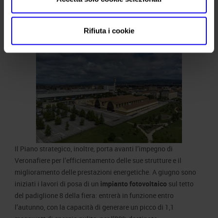
anche per i
punti ristorazione
, verso un’offerta food con i più
alti standard di qualità nel massimo comfort.
Rifiuta i cookie
Il Piano strategico, inoltre, porta avanti l’impegno di
Veronafiere per l’efficientamento delle sue strutture e il
miglioramento delle prestazioni energetiche. A giugno sono
iniziati i lavori di posa di un
impianto fotovoltaico
sul tetto
del padiglione 8 della fiera: entrerà in funzione entro
l’autunno, con la capacità di generare un picco di 1,1