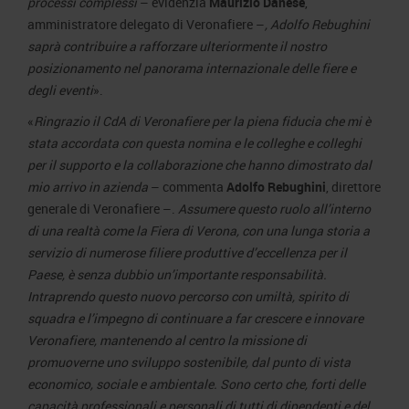
processi complessi
– evidenzia
Maurizio Danese
,
amministratore delegato di Veronafiere –
, Adolfo Rebughini
saprà contribuire a rafforzare ulteriormente il nostro
posizionamento nel panorama internazionale delle fiere e
degli eventi
».
«
Ringrazio il CdA di Veronafiere per la piena fiducia che mi è
stata accordata con questa nomina e le colleghe e colleghi
per il supporto e la collaborazione che hanno dimostrato dal
mio arrivo in azienda
– commenta
Adolfo Rebughini
, direttore
generale di Veronafiere –.
Assumere questo ruolo all’interno
di una realtà come la Fiera di Verona, con una lunga storia a
servizio di numerose filiere produttive d’eccellenza per il
Paese, è senza dubbio un’importante responsabilità.
Intraprendo questo nuovo percorso con umiltà, spirito di
squadra e l’impegno di continuare a far crescere e innovare
Veronafiere, mantenendo al centro la missione di
promuoverne uno sviluppo sostenibile, dal punto di vista
economico, sociale e ambientale. Sono certo che, forti delle
capacità professionali e personali di tutti di dipendenti e del