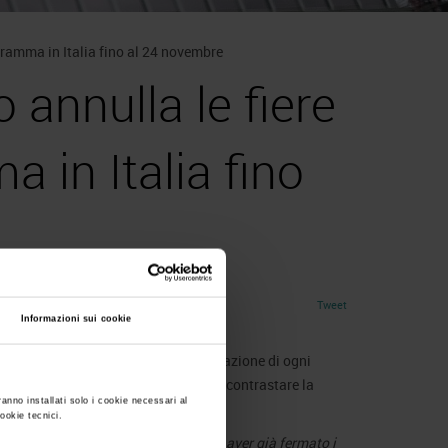
ogramma in Italia fino al 24 novembre
 annulla le fiere
a in Italia fino
Tweet
Informazioni sui cookie
enica 25 ottobre, stabilisce la cessazione di ogni
0. Il provvedimento è stato preso per contrastare la
ranno installati solo i cookie necessari al
cookie tecnici.
gne nazionali e internazionali, dopo aver già fermato i