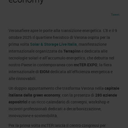
Area Fornitori
Accredito Stampa Marmomac 2026
Numeri della fiera
Lavora con noi
Tweet
Servizi in quartiere per la stampa
Carta dei Valori
Contatti Ufficio Stampa
Parità di genere
Contatti
Veronafiere apre le porte alla transizione energetica. L’8 e il 9
Modello di Organizzazione, Gestione e Controllo
ottobre 2025 il quartiere fieristico di Verona ospita per la
prima volta
Solar & Storage Live Italia
, manifestazione
Codice Etico
internazionale organizzata da
Terrapinn
e dedicata alle
Responsabilità Sociale d’Impresa
tecnologie solari e all’accumulo energetico, che debutta nel
Responsabilità ambientale
nostro Paese in contemporanea con
mcTER EXPO
, la fiera
internazionale di
EIOM
dedicata all’efficienza energetica e
Certificazioni riconosciute
alle rinnovabili.
Società trasparente
Un doppio appuntamento che trasforma Verona nella
capitale
Compensi Organi Societari
italiana della green economy
, con la presenza di
280 aziende
espositrici
e un ricco calendario di convegni, workshop e
Bilanci Societari
incontri professionali dedicati a decarbonizzazione,
innovazione e sostenibilità.
Per la prima volta mcTER lascia il centro congressi per