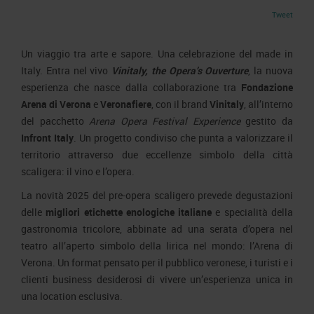
Area Fornitori
Accredito Stampa Marmomac 2026
Tweet
Numeri della fiera
Lavora con noi
Servizi in quartiere per la stampa
Carta dei Valori
Un viaggio tra arte e sapore. Una celebrazione del made in
Contatti Ufficio Stampa
Parità di genere
Italy. Entra nel vivo
Vinitaly, the Opera’s Ouverture
, la nuova
Contatti
esperienza che nasce dalla collaborazione tra
Fondazione
Modello di Organizzazione, Gestione e Controllo
Arena di Verona
e
Veronafiere
, con il brand
Vinitaly
, all’interno
Codice Etico
del pacchetto
Arena Opera Festival Experience
gestito da
Responsabilità Sociale d’Impresa
Infront Italy
. Un progetto condiviso che punta a valorizzare il
Responsabilità ambientale
territorio attraverso due eccellenze simbolo della città
scaligera: il vino e l’opera.
Certificazioni riconosciute
La novità 2025 del pre-opera scaligero prevede degustazioni
Società trasparente
delle
migliori etichette enologiche italiane
e specialità della
gastronomia tricolore, abbinate ad una serata d’opera nel
Compensi Organi Societari
teatro all’aperto simbolo della lirica nel mondo: l’Arena di
Bilanci Societari
Verona. Un format pensato per il pubblico veronese, i turisti e i
clienti business desiderosi di vivere un’esperienza unica in
una location esclusiva.