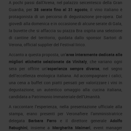
A pochi passi dall’Arena, nel palazzo seicentesco della Gran
Guardia, per
38 serate fino al 31 agosto
, il vino italiano è
protagonista di un percorso di degustazione pre-opera. Dal
giovedì alla domenica e in occasione di alcune serate di Gala,
la buvette che si affaccia su piazza Bra ospita una selezione
di cantine del territorio, guidata dallo sponsor Sartori di
Verona, official supplier del Festival lirico.
Accanto a questa proposta, un’
area interamente dedicata alle
migliori etichette selezionate da Vinitaly
, che variano ogni
sera per offrire un’
esperienza sempre diversa
, nel segno
dell’eccellenza enologica italiana. Ad accompagnare i calici,
una cena a buffet con piatti pensati per valorizzare i vini in
degustazione, un autentico omaggio alla cucina italiana,
candidata a Patrimonio Immateriale dell’Umanità.
A raccontare l’esperienza, nella presentazione ufficiale alla
stampa, erano presenti per Veronafiere l’amministratrice
delegata
Barbara Ferro
e il direttore generale
Adolfo
Rebughini
, insieme a
Margherita Maimeri
, event manager