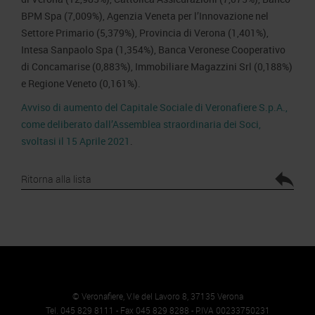
BPM Spa (7,009%), Agenzia Veneta per l’Innovazione nel
Settore Primario (5,379%), Provincia di Verona (1,401%),
Intesa Sanpaolo Spa (1,354%), Banca Veronese Cooperativo
di Concamarise (0,883%), Immobiliare Magazzini Srl (0,188%)
e Regione Veneto (0,161%).
Avviso di aumento del Capitale Sociale di Veronafiere S.p.A.,
come deliberato dall’Assemblea straordinaria dei Soci,
svoltasi il 15 Aprile 2021
.
Ritorna alla lista
© Veronafiere, V.le del Lavoro 8, 37135 Verona
Tel. 045 829 8111 - Fax 045 829 8288 - P.IVA 00233750231