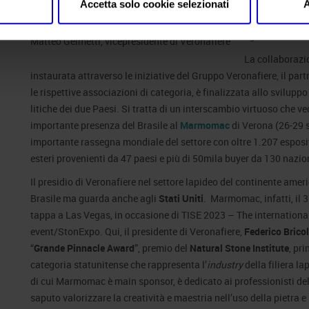
in Brasile, che
Accetta solo cookie selezionati
A
importanti per 
agroalimentar
Matteo Gelmetti, vicepresidente di Veronafiere
La collaborazio
instaurata attraverso le iniziative del Gruppo Veronafiere, il par
le rispettive associazioni di categoria, è finalizzata allo sviluppo 
litiche dei due Paesi. Si tratta di un interscambio virtuoso che v
importante presenza del Brasile al
Marmomac
di Verona (26-29 s
importante rassegna mondiale del settore con oltre 1.207 esposito
esteri provenienti da 47 paesi e più di 50mila buyer da 130 nazio
Il presidio di Veronafiere nel settore lapideo del continente ameri
Brasile ma guarda anche agli
Stati Uniti
. Marmomac, infatti, il 
tappa a Las Vegas, in occasione di TISE 2023 – The internationa
event/StonExpo. Qui, il presidente di Veronafiere,
Federico Brico
“
Grande Pinnacle Award
”, premio del
Natural Stone Institute
, pr
categoria statunitense che rappresenta l’
industry
della filiera la
di cui Marmomac è main sponsor, è dedicato ai professionisti de
saputo valorizzare la creatività e maestria nell’uso della pietra e