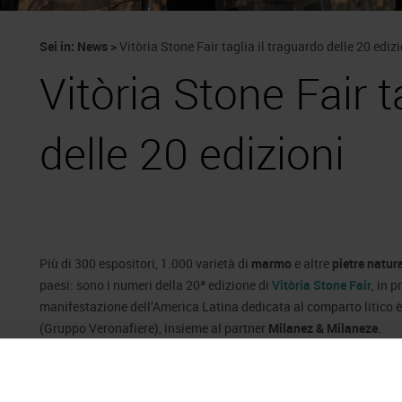
Sei in:
News
>
Vitòria Stone Fair taglia il traguardo delle 20 edizi
Vitòria Stone Fair t
delle 20 edizioni
Più di 300 espositori, 1.000 varietà di
marmo
e altre
pietre natura
paesi: sono i numeri della 20ª edizione di
Vitòria Stone Fair
, in 
manifestazione dell’America Latina dedicata al comparto litico
(Gruppo Veronafiere), insieme al partner
Milanez & Milaneze
.
L’evento b2b si svolge a Vitòria, nello
stato di Espírito Santo
dove
concentra l’80% dell’export lapideo brasiliano, con un volume d’a
che supera i 200 milioni di dollari. Il
Brasile
è 4° paese nel mondo