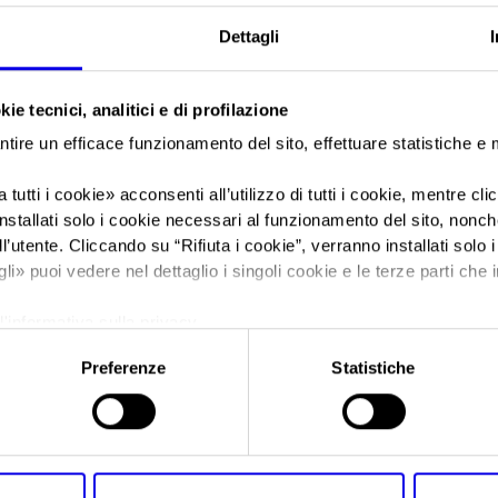
produzione e 5° per esportazioni di marmi, graniti e pietre
Dettagli
ornamentali.
«
Vitòria Stone Fair è il punto di riferimento di questa immensa a
ie tecnici, analitici e di profilazione
geoeconomica per il settore dell’estrazione e della lavorazione d
pietra naturale. L’edizione 2023 è la prima dopo la pandemia e
ntire un efficace funzionamento del sito, effettuare statistiche e
rappresenta un nuovo inizio per la più importante fiera dell’Ame
 tutti i cookie
» acconsenti all’utilizzo di tutti i cookie, mentre cl
sottolineato il
vicepresidente di Veronafiere
,
Matteo Gelmetti
, i
nstallati solo i cookie necessari al funzionamento del sito, nonché 
vicegovernatore dello stato di Espirito Santo, Massimiliano Iacchi
l’utente. Cliccando su “
Rifiuta i cookie
”, verranno installati solo 
Ed Martins, presidente Sindirochas, Cris Samorini, presidente da 
gli
» puoi vedere nel dettaglio i singoli cookie e le terze parti che i
Santo), Jorge Viana, presidente di Apex, Tales Machado, preside
Milaneze.
l'informativa sulla privacy.
«
Appropriandosi
manifestazione 
Preferenze
Statistiche
confermandosi u
aziende del set
per questa ragi
progettare con 