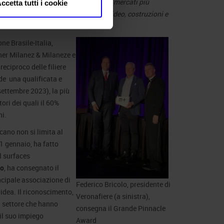
 è il cuore del Sud America ed uno dei mercati più
ccetta tutti i cookie
i settori in cui operiamo: marmo lapideo, costruzioni e
e»
.
ne Brasile-Italia,
tner Milanez & Milaneze e
reciproco delle filiere
ede una qualificata e
ettembre 2023), la più
ri dei quali il 60%
ni.
cano non si limita al
31 gennaio, ha fatto
l surfaces
lo
, ha consegnato il
incipale associazione di
Federico Bricolo, presidente di
pidea. Il riconoscimento,
Veronafiere (a sinistra),
l settore che hanno
consegna il Grande Pinnacle
 il suo impiego
Award