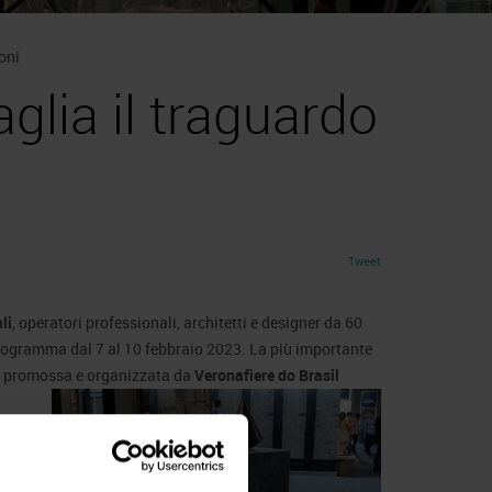
oni
aglia il traguardo
Tweet
li
, operatori professionali, architetti e designer da 60
programma dal 7 al 10 febbraio 2023. La più importante
 è promossa e organizzata da
Veronafiere do Brasil
 si
ffari
 per