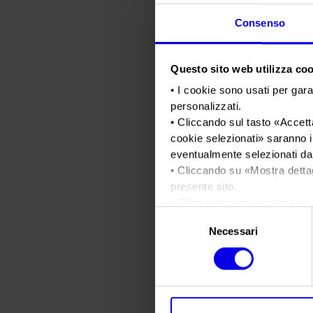
Consenso
Questo sito web utilizza cook
• I cookie sono usati per gara
personalizzati.
• Cliccando sul tasto «
Accetta
cookie selezionati
» saranno i
eventualmente selezionati dal
• Cliccando su «
Mostra detta
presente sito.
•
Clicca qui
per visualizzare 
Selezione
Necessari
del
consenso