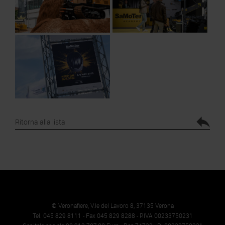
Ritorna alla lista
© Veronafiere, V.le del Lavoro 8, 37135 Verona
Tel. 045 829 8111 - Fax 045 829 8288 - P.IVA 00233750231