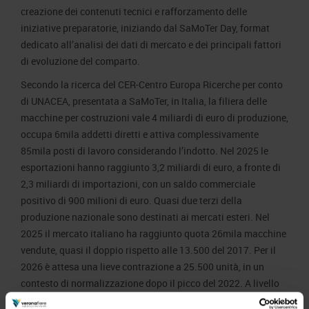
creazione dei contenuti tecnici e rafforzamento delle
iniziative preparatorie, iniziando dal SaMoTer Day, format
dedicato all’analisi dei dati di mercato e dei principali fattori
di evoluzione del comparto.
Secondo la ricerca del CER-Centro Europa Ricerche per conto
di UNACEA, presentata a SaMoTer, in Italia, la filiera delle
macchine per costruzioni vale 4 miliardi di euro di produzione,
occupa 6mila addetti diretti e attiva complessivamente
85mila posti di lavoro considerando l’indotto. Nel 2025 le
esportazioni hanno raggiunto 3,2 miliardi di euro, a fronte di
2,3 miliardi di importazioni, con un saldo commerciale
positivo di 900 milioni di euro. Quasi due terzi della
produzione nazionale sono destinati ai mercati esteri. Nel
2025 il mercato italiano ha raggiunto quota 26mila macchine
vendute, quasi il doppio rispetto alle 13.500 del 2017. Per il
2026 è attesa una lieve contrazione a 25.500 unità, in un
contesto di normalizzazione dopo il picco del 2022. A livello
europeo, l’Italia è oggi il terzo mercato per volumi venduti,