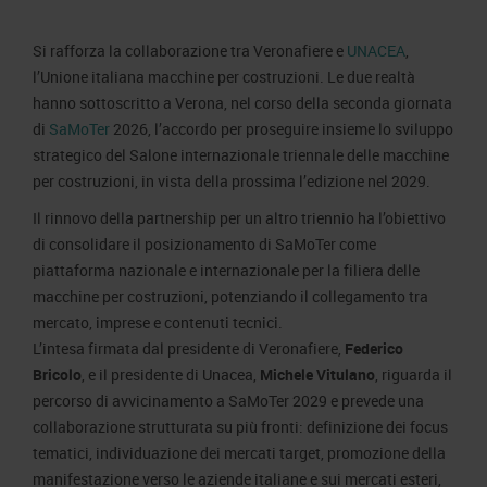
Area Fornitori
Accredito Stampa Marmomac 2026
Numeri della fiera
Si rafforza la collaborazione tra Veronafiere e
UNACEA
,
Lavora con noi
Servizi in quartiere per la stampa
Carta dei Valori
l’Unione italiana macchine per costruzioni. Le due realtà
Contatti Ufficio Stampa
Parità di genere
hanno sottoscritto a Verona, nel corso della seconda giornata
Contatti
di
SaMoTer
2026, l’accordo per proseguire insieme lo sviluppo
Modello di Organizzazione, Gestione e Controllo
strategico del Salone internazionale triennale delle macchine
Codice Etico
per costruzioni, in vista della prossima l’edizione nel 2029.
Responsabilità Sociale d’Impresa
Il rinnovo della partnership per un altro triennio ha l’obiettivo
Responsabilità ambientale
di consolidare il posizionamento di SaMoTer come
piattaforma nazionale e internazionale per la filiera delle
Certificazioni riconosciute
macchine per costruzioni, potenziando il collegamento tra
mercato, imprese e contenuti tecnici.
Società trasparente
L’intesa firmata dal presidente di Veronafiere,
Federico
Compensi Organi Societari
Bricolo
, e il presidente di Unacea,
Michele Vitulano
, riguarda il
Bilanci Societari
percorso di avvicinamento a SaMoTer 2029 e prevede una
collaborazione strutturata su più fronti: definizione dei focus
tematici, individuazione dei mercati target, promozione della
manifestazione verso le aziende italiane e sui mercati esteri,