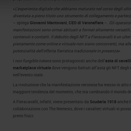
«
L’esperienza digitale che abbiamo maturato nel corso degli ultim
diventata a pieno titolo uno strumento di collegamento e partecip
– spiega
Giovanni Mantovani
,
CEO di Veronafiere
–.
Gli operator
manifestazioni sono ormai abituati a format altamente versatili,
contenuti e contatti. Il debutto degli NFT a Fieracavalli è un ul
pienamente come online e virtuale non siano concorrenti, ma all
potenzialità dell’offerta fieristica tradizionale in presenza
».
I
non fungible tokens
sono protagonisti anche dell’
asta di cavall
marketplace virtuale
dove vengono battuti all’asta gli NFT degli
nell’evento reale.
La rivoluzione che la manifestazione veronese ha messo in atto n
maggiore tendenza del momento, che sta cambiando il mondo dell
A Fieracavalli, infatti, viene presentato da
Scuderia 1918
anche i
collaborazione con The Nemesis, dove i cavalieri virtuali si po
premi fisici.