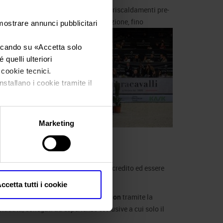
 Vezzani in formato jpg, ai video dei riscaldamenti pre-
te spettacolare per tecnica ed esecuzione, fino
 mostrare annunci pubblicitari
oppa.
iccando su «
Accetta solo
quelli ulteriori
i cookie tecnici.
nstallano i cookie tramite il
a
rmato
Marketing
lume
mo mese.
sono ottenere anche tramite carta di credito ed essere
ccetta tutti i cookie
ealizzare gli NFT su blockchain
Polygon
tramite la
adata, collegati ad esperienze esclusive a cui solo il