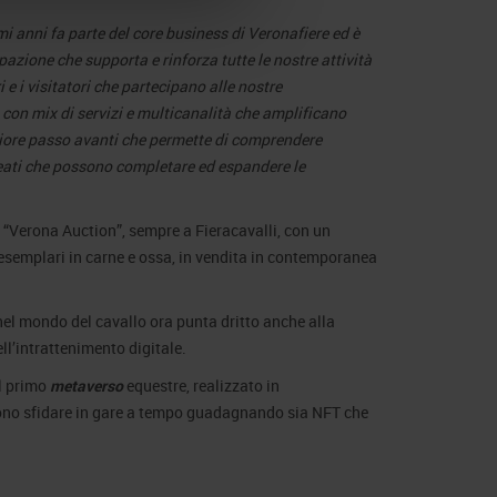
i anni fa parte del core business di Veronafiere ed è
azione che supporta e rinforza tutte le nostre attività
i e i visitatori che partecipano alle nostre
 con mix di servizi e multicanalità che amplificano
teriore passo avanti che permette di comprendere
eati che possono completare ed espandere le
i
“Verona Auction”, sempre a Fieracavalli, con un
 esemplari in carne e ossa, in vendita in contemporanea
el mondo del cavallo ora punta dritto anche alla
’intrattenimento digitale.
l primo
metaverso
equestre, realizzato in
ssono sfidare in gare a tempo guadagnando sia NFT che