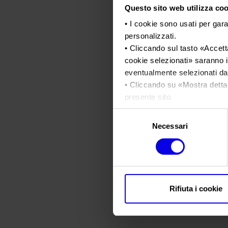
Questo sito web utilizza cook
• I cookie sono usati per gara
personalizzati.
• Cliccando sul tasto «
Accetta
cookie selezionati
» saranno i
eventualmente selezionati dal
• Cliccando su «
Mostra detta
presente sito.
•
Clicca qui
per visualizzare 
Selezione
Necessari
del
consenso
Rifiuta i cookie