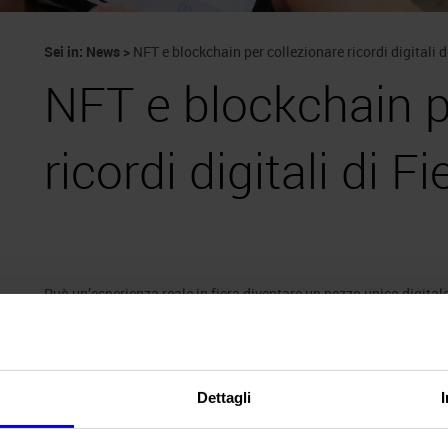
Sei in:
News
>
NFT e blockchain per collezionare ricordi digitali d
NFT e blockchain p
ricordi digitali di Fi
Può un’esperienza reale in fiera diventare un pezzo unico digitale
risposta è sì e succede a
Veronafiere
dove, per la prima volta, de
L’occasione è
Fieracavalli
, la più antica manifestazione del portaf
fungible token
, gettoni crittografici con cui gli appassionati pos
TM
Dettagli
Longines FEI Jumping World Cup
, diventando al contempo
col
Quali?